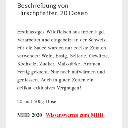
BEHÖRDEN / GRUPPENVERSORGUNG
Beschreibung von
Kurbelgeräte / Radio / Funk
Bücher
kingnature-Vitalstoffe
Hirschpfeffer, 20 Dosen
Atemschutz / ABC Schutzanzug
Notrationen
Gamma-Scout Geigerzähler
Trinkwasser
Armee-Material / Sicherheit
Erstklassiges Wildfleisch aus freier Jagd.
Frühstück
Verarbeitet und eingebeizt in der Schweiz.
Suppen
Für die Sauce wurden nur edelste Zutaten
Hauptmahlzeiten
verwendet: Wein, Essig, Sellerie, Gewürze,
Dessert
Kochsalz, Zucker, Maisstärke, Aromen.
Ergänzungs-Pakete
Fertig gekocht. Nur noch aufwärmen und
Schutzraum-Ausrüstung
geniessen. Auch in guten Zeiten ein
delikat-exklusives Vergnügen!
20 mal 500g Dose
MHD 2020
Wissenswertes zum MHD