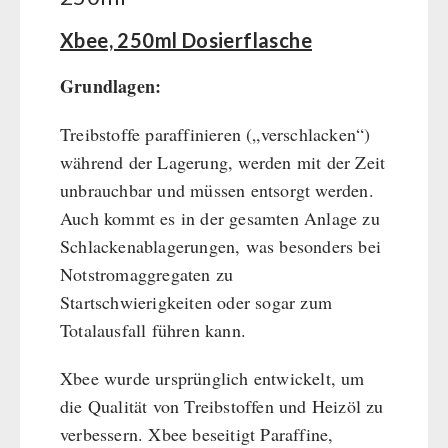
BEHÖRDEN / GRUPPENVERSORGUNG
Kurbelgeräte / Radio / Funk
Bücher
kingnature-Vitalstoffe
Xbee, 250ml Dosierflasche
Atemschutz / ABC Schutzanzug
Notrationen
Gamma-Scout Geigerzähler
Trinkwasser
Grundlagen:
Armee-Material / Sicherheit
Frühstück
Treibstoffe paraffinieren („verschlacken“)
Suppen
während der Lagerung, werden mit der Zeit
Hauptmahlzeiten
unbrauchbar und müssen entsorgt werden.
Dessert
Auch kommt es in der gesamten Anlage zu
Ergänzungs-Pakete
Schlackenablagerungen, was besonders bei
Schutzraum-Ausrüstung
Notstromaggregaten zu
Startschwierigkeiten oder sogar zum
Totalausfall führen kann.
Xbee wurde ursprünglich entwickelt, um
die Qualität von Treibstoffen und Heizöl zu
verbessern. Xbee beseitigt Paraffine,