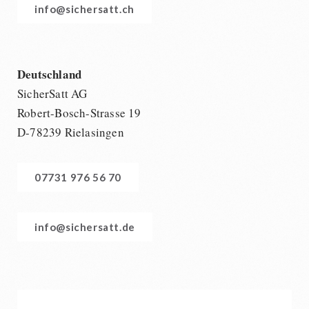
BEHÖRDEN / GRUPPENVERSORGUNG
info@sichersatt.ch
Kurbelgeräte / Radio / Funk
Bücher
kingnature-Vitalstoffe
Atemschutz / ABC Schutzanzug
Notrationen
Gamma-Scout Geigerzähler
Trinkwasser
Armee-Material / Sicherheit
Deutschland
Frühstück
SicherSatt AG
Suppen
Robert-Bosch-Strasse 19
Hauptmahlzeiten
D-78239 Rielasingen
Dessert
Ergänzungs-Pakete
Schutzraum-Ausrüstung
07731 976 56 70
info@sichersatt.de