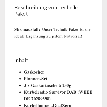
Kurbelgeräte / Radio / Funk
Beschreibung von Technik-
Atemschutz / ABC Schutzanzug
Paket
Gamma-Scout Geigerzähler
Armee-Material / Sicherheit
Stromausfall?
Unser Technik-Paket ist die
ideale Ergänzung zu jedem Notvorrat!
PETROMAX-SHOP
Feuerhand
SONSTIGES
HK500 & Zubehör
Inhalt
Reinigung & Pflege von Gusseisen
Bücher / Geschenkgutscheine
BEHÖRDEN / GRUPPENVERSORGUNG
Gaskocher
Bücher
kingnature-Vitalstoffe
Pfannen-Set
Notrationen
3 x Gaskartusche à 230g
Trinkwasser
Kurbelradio Survivor DAB (WEEE
Frühstück
DE 70289398)
Suppen
Kurbellampe „GoalZero
Hauptmahlzeiten