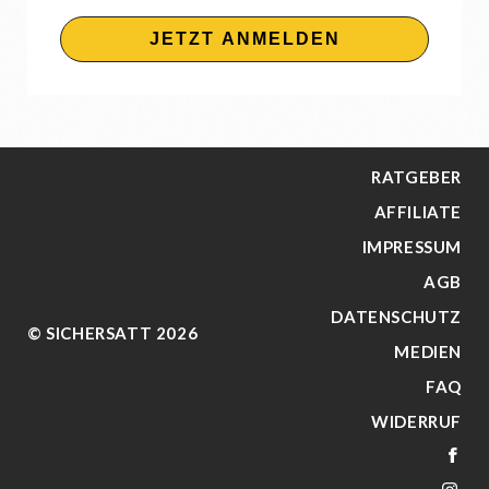
JETZT ANMELDEN
RATGEBER
AFFILIATE
IMPRESSUM
AGB
DATENSCHUTZ
© SICHERSATT 2026
MEDIEN
FAQ
WIDERRUF
FA