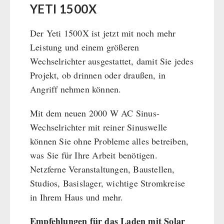
BEHÖRDEN / GRUPPENVERSORGUNG
YETI 1500X
Kurbelgeräte / Radio / Funk
Bücher
kingnature-Vitalstoffe
Atemschutz / ABC Schutzanzug
Notrationen
Der Yeti 1500X ist jetzt mit noch mehr
Gamma-Scout Geigerzähler
Trinkwasser
Leistung und einem größeren
Armee-Material / Sicherheit
Frühstück
Wechselrichter ausgestattet, damit Sie jedes
Suppen
Projekt, ob drinnen oder draußen, in
Hauptmahlzeiten
Angriff nehmen können.
Dessert
Mit dem neuen 2000 W AC Sinus-
Ergänzungs-Pakete
Wechselrichter mit reiner Sinuswelle
Schutzraum-Ausrüstung
können Sie ohne Probleme alles betreiben,
was Sie für Ihre Arbeit benötigen.
Netzferne Veranstaltungen, Baustellen,
Studios, Basislager, wichtige Stromkreise
in Ihrem Haus und mehr.
Empfehlungen für das Laden mit Solar