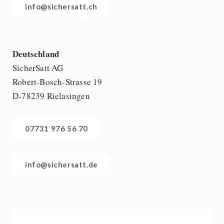
BEHÖRDEN / GRUPPENVERSORGUNG
info@sichersatt.ch
Kurbelgeräte / Radio / Funk
Bücher
kingnature-Vitalstoffe
Atemschutz / ABC Schutzanzug
Notrationen
Gamma-Scout Geigerzähler
Trinkwasser
Armee-Material / Sicherheit
Deutschland
Frühstück
SicherSatt AG
Suppen
Robert-Bosch-Strasse 19
Hauptmahlzeiten
D-78239 Rielasingen
Dessert
Ergänzungs-Pakete
Schutzraum-Ausrüstung
07731 976 56 70
info@sichersatt.de