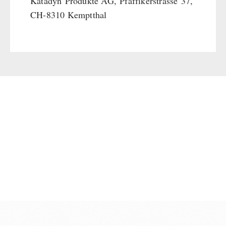
Katadyn
Produkte AG,
Pfäffikerstrasse
37,
CH-8310 Kemptthal