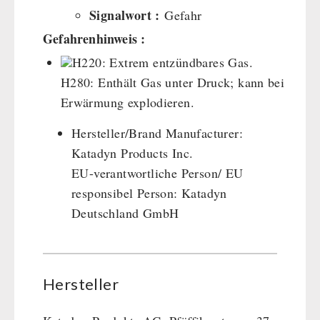
Signalwort :
Gefahr
Dessert
Gefahrenhinweis :
Ergänzungs-Pakete
H220: Extrem entzündbares Gas.
Schutzraum-Ausrüstung
H280: Enthält Gas unter Druck; kann bei
Erwärmung explodieren.
Hersteller/Brand Manufacturer:
Katadyn Products Inc.
EU-verantwortliche Person/ EU
responsibel Person: Katadyn
Deutschland GmbH
Hersteller