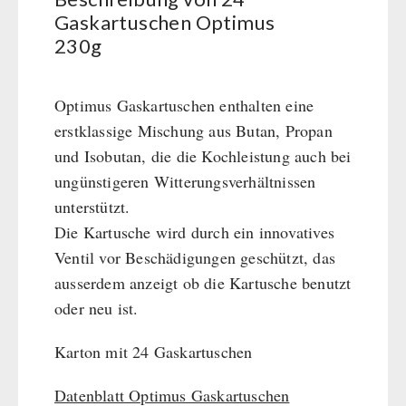
Kurbelgeräte / Radio / Funk
Gaskartuschen Optimus
Atemschutz / ABC Schutzanzug
230g
Gamma-Scout Geigerzähler
Armee-Material / Sicherheit
Optimus Gaskartuschen enthalten eine
erstklassige Mischung aus Butan, Propan
PETROMAX-SHOP
und Isobutan, die die Kochleistung auch bei
ungünstigeren Witterungsverhältnissen
Feuerhand
unterstützt.
SONSTIGES
HK500 & Zubehör
Die Kartusche wird durch ein innovatives
Reinigung & Pflege von Gusseisen
Bücher / Geschenkgutscheine
Ventil vor Beschädigungen geschützt, das
BEHÖRDEN / GRUPPENVERSORGUNG
Bücher
kingnature-Vitalstoffe
ausserdem anzeigt ob die Kartusche benutzt
Notrationen
oder neu ist.
Trinkwasser
Karton mit 24 Gaskartuschen
Frühstück
Suppen
Datenblatt Optimus Gaskartuschen
Hauptmahlzeiten