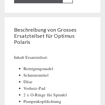
Ersatzteilset
Kurbelgeräte / Radio / Funk
für
Atemschutz / ABC Schutzanzug
Optimus
Gamma-Scout Geigerzähler
Polaris
Armee-Material / Sicherheit
Beschreibung von Grosses
Menge
Ersatzteilset für Optimus
PETROMAX-SHOP
Polaris
Feuerhand
SONSTIGES
HK500 & Zubehör
Inhalt Ersatzteilset:
Reinigung & Pflege von Gusseisen
Bücher / Geschenkgutscheine
BEHÖRDEN / GRUPPENVERSORGUNG
Reinigungsnadel
Bücher
kingnature-Vitalstoffe
Schmiermittel
Notrationen
Düse
Trinkwasser
Vorheiz-Pad
Frühstück
2 x O-Ringe für Spindel
Suppen
Pumpenkopfdichtung
Hauptmahlzeiten