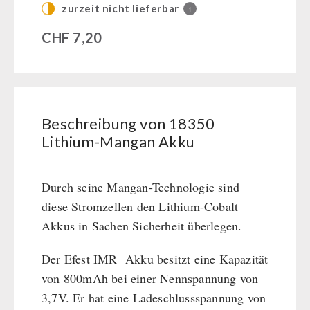
zurzeit nicht lieferbar
i
Kurbelgeräte / Radio / Funk
Atemschutz / ABC Schutzanzug
CHF
7,20
Gamma-Scout Geigerzähler
Armee-Material / Sicherheit
PETROMAX-SHOP
Beschreibung von 18350
Lithium-Mangan Akku
Feuerhand
SONSTIGES
HK500 & Zubehör
Durch seine Mangan-Technologie sind
Reinigung & Pflege von Gusseisen
Bücher / Geschenkgutscheine
BEHÖRDEN / GRUPPENVERSORGUNG
diese Stromzellen den Lithium-Cobalt
Bücher
kingnature-Vitalstoffe
Akkus in Sachen Sicherheit überlegen.
Notrationen
Trinkwasser
Der Efest IMR Akku besitzt eine Kapazität
Frühstück
von 800mAh bei einer Nennspannung von
Suppen
3,7V. Er hat eine Ladeschlussspannung von
Hauptmahlzeiten