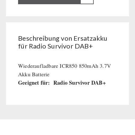
für
Kurbelgeräte / Radio / Funk
Radio
Atemschutz / ABC Schutzanzug
Survivor
Gamma-Scout Geigerzähler
DAB+
Armee-Material / Sicherheit
Beschreibung von Ersatzakku
Menge
für Radio Survivor DAB+
PETROMAX-SHOP
Feuerhand
Wiederaufladbare ICR850 850mAh 3.7V
SONSTIGES
HK500 & Zubehör
Akku Batterie
Reinigung & Pflege von Gusseisen
Geeignet für: Radio Survivor DAB+
Bücher / Geschenkgutscheine
BEHÖRDEN / GRUPPENVERSORGUNG
Bücher
kingnature-Vitalstoffe
Notrationen
Trinkwasser
Frühstück
Suppen
Hauptmahlzeiten