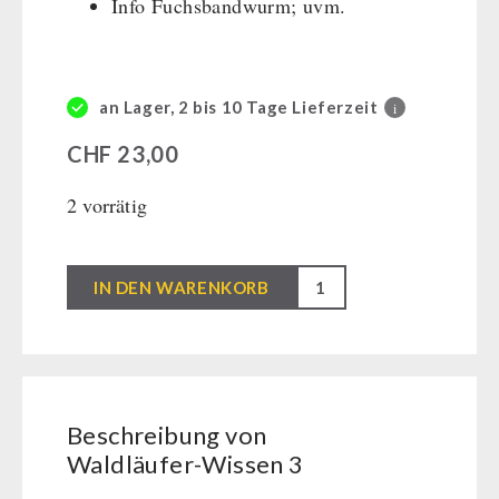
Info Fuchsbandwurm; uvm.
Kurbelgeräte / Radio / Funk
Bücher
kingnature-Vitalstoffe
Atemschutz / ABC Schutzanzug
Gamma-Scout Geigerzähler
BEHÖRDEN / GRUPPENVERSORGUNG
an Lager, 2 bis 10 Tage Lieferzeit
i
Armee-Material / Sicherheit
Notrationen
CHF
23,00
Trinkwasser
2 vorrätig
Frühstück
Suppen
Hauptmahlzeiten
Waldläufer-
IN DEN WARENKORB
Dessert
Wissen
Ergänzungs-Pakete
3
Schutzraum-Ausrüstung
Menge
Beschreibung von
Waldläufer-Wissen 3