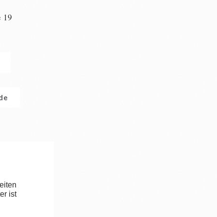
e 19
n
.de
eiten
r ist