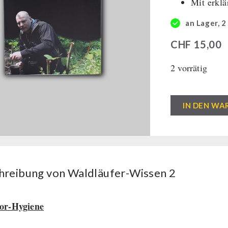
Mit erkl
an Lager, 2
CHF
15,00
2 vorrätig
Waldläufer-
IN DEN WA
Wissen
2
Menge
hreibung von Waldläufer-Wissen 2
or-Hygiene