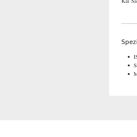
Kai S
Spez
I
S
M