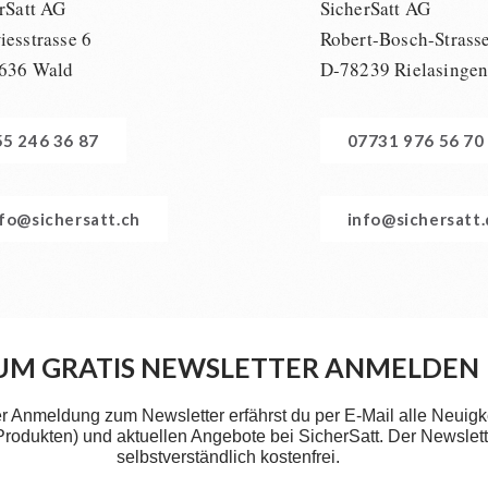
rSatt AG
SicherSatt AG
esstrasse 6
Robert-Bosch-Strass
636 Wald
D-78239 Rielasinge
55 246 36 87
07731 976 56 70
nfo@sichersatt.ch
info@sichersatt
UM GRATIS NEWSLETTER ANMELDEN
er Anmeldung zum Newsletter erfährst du per E-Mail alle Neuigk
 Produkten) und aktuellen Angebote bei SicherSatt. Der Newslette
selbstverständlich kostenfrei.