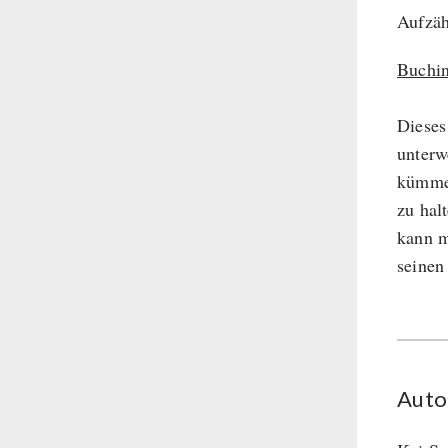
Aufzäh
Schutzraum-Ausrüstung
Buchin
Dieses
unterw
kümmer
zu hal
kann m
seinen
Auto