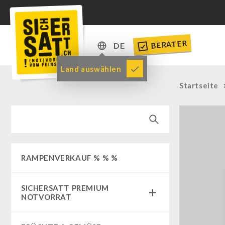
BERATER
DE
DE
Land auswählen
EN
Startseite
RAMPENVERKAUF % % %
SICHERSATT PREMIUM
NOTVORRAT
Notvorrat-Pakete