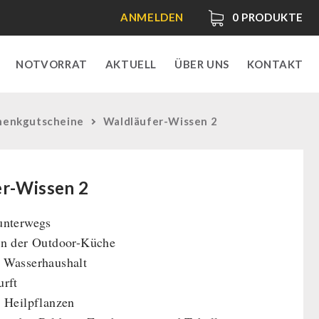
ANMELDEN
0
PRODUKTE
NOTVORRAT
AKTUELL
ÜBER UNS
KONTAKT
henkgutscheine
Waldläufer-Wissen 2
r-Wissen 2
unterwegs
in der Outdoor-Küche
 Wasserhaushalt
urft
 Heilpflanzen