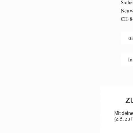
Siche
Neuwi
CH-8
0
i
Z
Mit dein
(z.B. zu