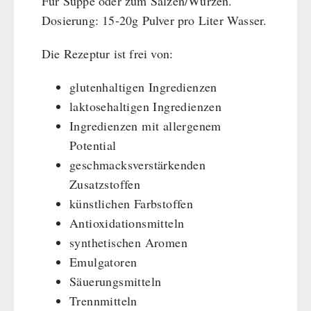
Für Suppe oder zum Salzen/Würzen.
HERGETOS Olivenöl
Erste Hilfe
Getreidemühlen / Kornquetsche
Dosierung: 15-20g Pulver pro Liter Wasser.
PETROMAX-SHOP
Grosspackungen Wasch- und Reinigungsmittel
(Not)kocher Gas&Multifuel
Die Rezeptur ist frei von:
Notkocher 71
Feuerhand
SONSTIGES
Licht
HK500 & Zubehör
glutenhaltigen Ingredienzen
Solargeräte
Reinigung & Pflege von Gusseisen
Bücher / Geschenkgutscheine
laktosehaltigen Ingredienzen
BEHÖRDEN / GRUPPENVERSORGUNG
Kurbelgeräte / Radio / Funk
Bücher
kingnature-Vitalstoffe
Ingredienzen mit allergenem
Atemschutz / ABC Schutzanzug
Notrationen
Potential
Gamma-Scout Geigerzähler
Trinkwasser
geschmacksverstärkenden
Armee-Material / Sicherheit
Frühstück
Zusatzstoffen
Suppen
künstlichen Farbstoffen
Antioxidationsmitteln
Hauptmahlzeiten
synthetischen Aromen
Dessert
Emulgatoren
Ergänzungs-Pakete
Säuerungsmitteln
Schutzraum-Ausrüstung
Trennmitteln