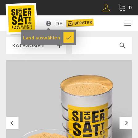
0
BERATER
DE
DE
Land auswählen
KATEGORIEN
EN
RAMPENVERKAUF % % %
SICHERSATT PREMIUM NOTVORRAT
Notvorrat-Pakete
Fertiggerichte
Komplettlösungen
Next
NR-72
Ergänzungs-Pakete