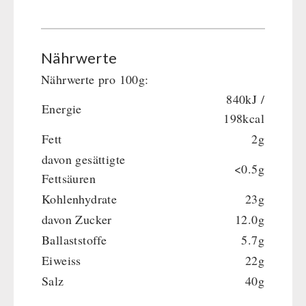
Nährwerte
Nährwerte pro 100g:
840kJ /
Energie
198kcal
Fett
2g
davon gesättigte
<0.5g
Fettsäuren
Kohlenhydrate
23g
davon Zucker
12.0g
Ballaststoffe
5.7g
Eiweiss
22g
Salz
40g