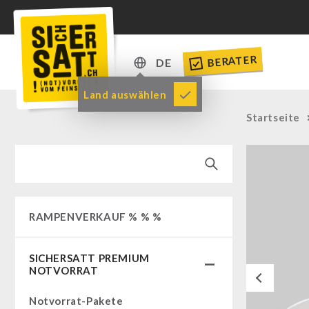
BERATER
DE
DE
Land auswählen
EN
Startseite
RAMPENVERKAUF % % %
SICHERSATT PREMIUM
NOTVORRAT
Previous
Notvorrat-Pakete