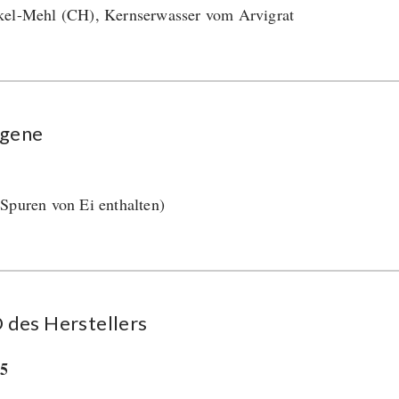
el-Mehl (CH), Kernserwasser vom Arvigrat
rgene
Spuren von Ei enthalten)
des Her­stel­lers
35