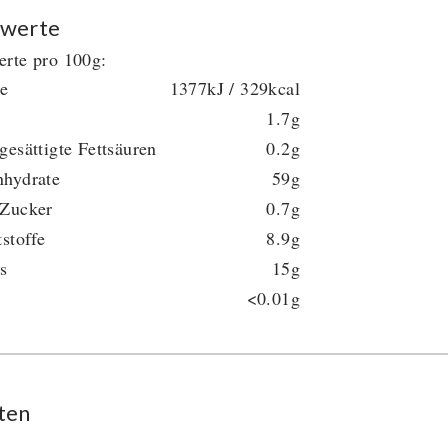
werte
rte pro 100g:
ie
1377kJ / 329kcal
1.7g
gesättigte Fettsäuren
0.2g
nhydrate
59g
 Zucker
0.7g
tstoffe
8.9g
s
15g
<0.01g
ten