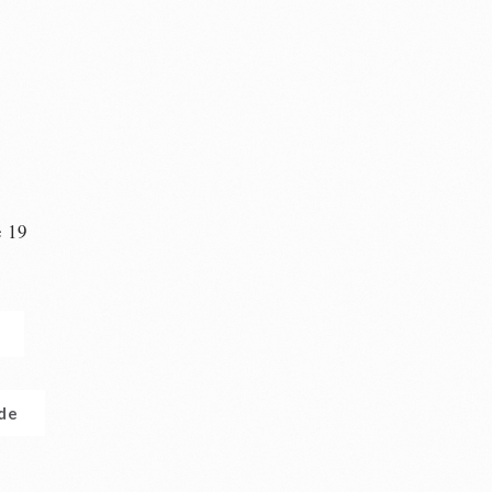
e 19
n
.de