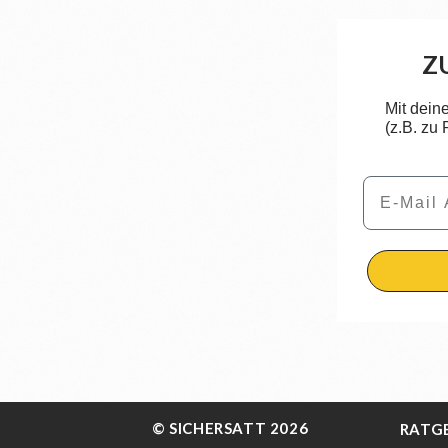
Z
Mit dein
(z.B. zu
Email
© SICHERSATT 2026
RATG