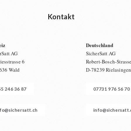
Kontakt
eiz
Deutschland
rSatt AG
SicherSatt AG
esstrasse 6
Robert-Bosch-Strass
636 Wald
D-78239 Rielasinge
55 246 36 87
07731 976 56 70
nfo@sichersatt.ch
info@sichersatt