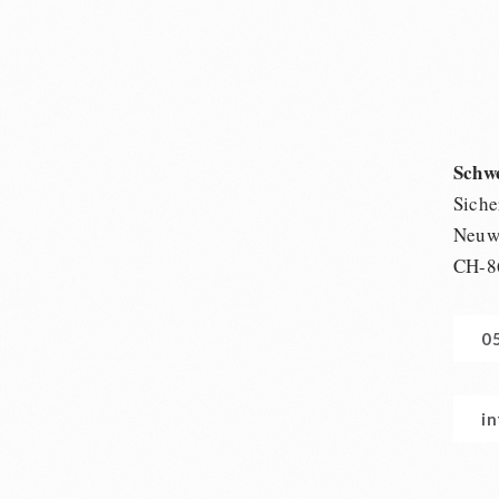
Schw
Siche
Neuwi
CH-8
0
i