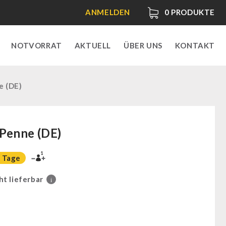
ANMELDEN
0
PRODUKTE
NOTVORRAT
AKTUELL
ÜBER UNS
KONTAKT
e (DE)
Penne (DE)
1
 Tage
ht lieferbar
i