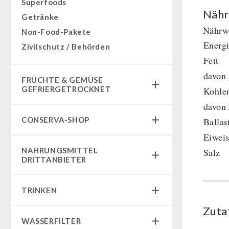
Superfoods
Nähr
Getränke
Nährwe
Non-Food-Pakete
Energ
Zivilschutz / Behörden
Fett
davon 
FRÜCHTE & GEMÜSE
GEFRIERGETROCKNET
Kohle
davon
Früchtesnacks
CONSERVA-SHOP
Ballas
Früchtesnacks Karton
Eiweis
leckker Bio Früchte
Instant Frühstück
NAHRUNGSMITTEL
Salz
SicherSatt Früchte
Instant Gerichte
DRITTANBIETER
SicherSatt Gemüse
Instant Dessert
Notrationen
CONVAR-7 Tasting Boxes
TRINKEN
Chili con Carne - Schweizer Armee
CONVAR-7 Solid Meals
Zuta
Fleisch / Käse / Brot
SicherSatt-Trinkwasser
Tiernahrung
WASSERFILTER
Innova Pakete
Wasser-Kaffee-Energiedrinks