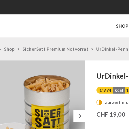
SHOP
Shop
SicherSatt Premium Notvorrat
UrDinkel-Penn
UrDinkel-
1'974
kcal
1
zurzeit nic
Next
CHF
19,00