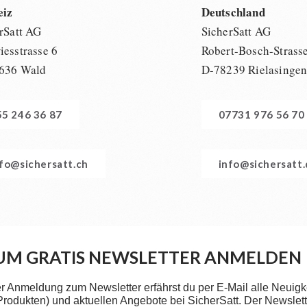
eiz
Deutschland
rSatt AG
SicherSatt AG
esstrasse 6
Robert-Bosch-Strass
636 Wald
D-78239 Rielasinge
55 246 36 87
07731 976 56 70
nfo@sichersatt.ch
info@sichersatt
UM GRATIS NEWSLETTER ANMELDEN
er Anmeldung zum Newsletter erfährst du per E-Mail alle Neuigk
 Produkten) und aktuellen Angebote bei SicherSatt. Der Newslette