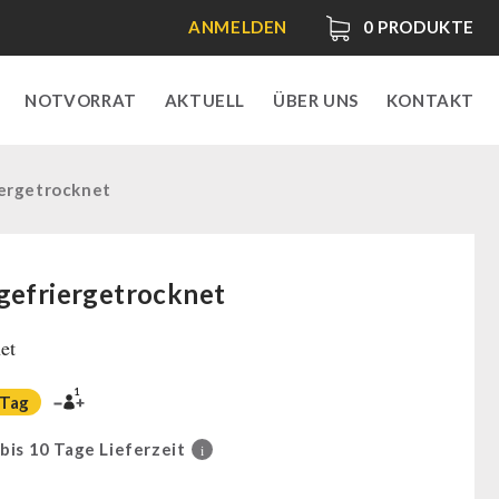
ANMELDEN
0
PRODUKTE
NOTVORRAT
AKTUELL
ÜBER UNS
KONTAKT
iergetrocknet
gefriergetrocknet
et
1
 Tag
 bis 10 Tage Lieferzeit
i