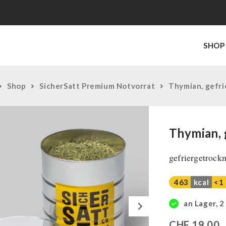
SHOP
Shop
SicherSatt Premium Notvorrat
Thymian, gefr
Thymian, 
gefriergetrockn
463
kcal
<1
Next
an Lager, 2
CHF
19,00