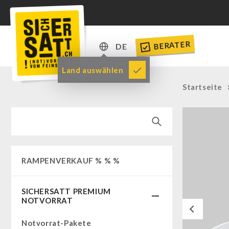
BERATER
DE
DE
Land auswählen
EN
Startseite
RAMPENVERKAUF % % %
SICHERSATT PREMIUM
NOTVORRAT
Previous
Notvorrat-Pakete