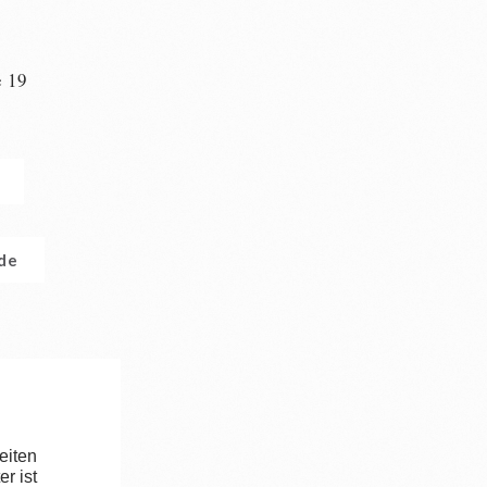
e 19
n
.de
eiten
r ist