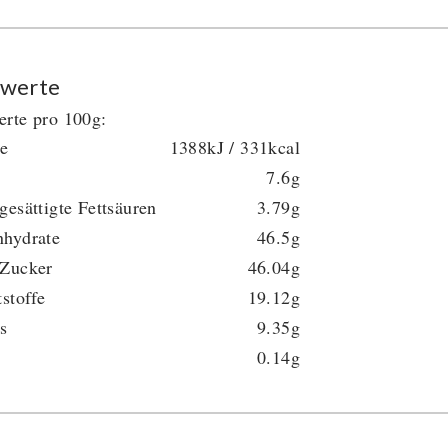
werte
rte pro 100g:
ie
1388kJ / 331kcal
7.6g
gesättigte Fettsäuren
3.79g
nhydrate
46.5g
 Zucker
46.04g
tstoffe
19.12g
s
9.35g
0.14g