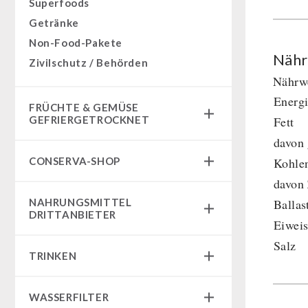
Superfoods
Getränke
Non-Food-Pakete
Nähr
Zivilschutz / Behörden
Nährwe
Energ
FRÜCHTE & GEMÜSE
GEFRIERGETROCKNET
Fett
davon 
Früchtesnacks
CONSERVA-SHOP
Kohle
Früchtesnacks Karton
davon
leckker Bio Früchte
Instant Frühstück
NAHRUNGSMITTEL
Ballas
SicherSatt Früchte
Instant Gerichte
DRITTANBIETER
Eiweis
SicherSatt Gemüse
Instant Dessert
Salz
Notrationen
CONVAR-7 Tasting Boxes
TRINKEN
Chili con Carne - Schweizer Armee
CONVAR-7 Solid Meals
Fleisch / Käse / Brot
SicherSatt-Trinkwasser
Tiernahrung
WASSERFILTER
Innova Pakete
Wasser-Kaffee-Energiedrinks