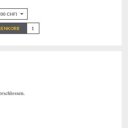
RENKORB
net
rschlossen.