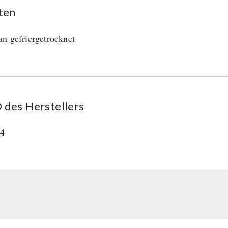
ten
n gefriergetrocknet
des Her­stel­lers
34