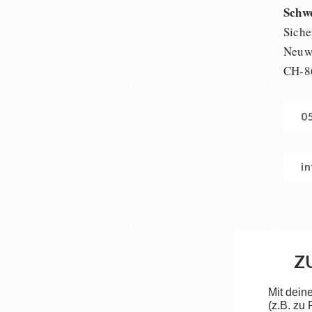
Schw
Siche
Neuwi
CH-8
0
i
Z
Mit dein
(z.B. zu