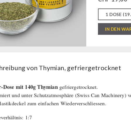
Thymian,
IN DEN WA
gefriergetrock
Menge
hreibung von Thymian, gefriergetrocknet
er-Dose mit 140g Thymian
gefriergetrocknet.
iert und unter Schutzatmosphäre (Swiss Can Machinery) ve
Plastikdeckel zum einfachen Wiederverschliessen.
everhältnis: 1:7