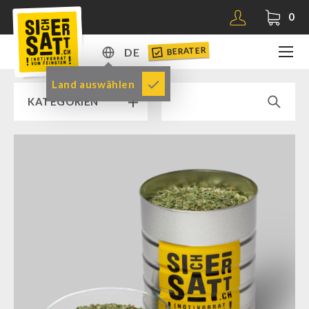
0
BERATER
DE
DE
Land auswählen
KATEGORIEN
EN
RAMPENVERKAUF % % %
SICHERSATT PREMIUM NOTVORRAT
Notvorrat-Pakete
Fertiggerichte
Komplettlösungen
NR-72
Ergänzungs-Pakete