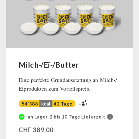
Müsli Zutaten
Vegan
Trinkwasser
Früchte
Gemüse
Kräuter / Gewürze
Grundnahrungsmittel
Milch-/Ei-/Butter
Milch / Ei / Butter
Eine perfekte Grundausstattung an Milch-/
Getreide / Mehl / Hefe
Eiprodukten zum Vorteilspreis.
Zucker / Brühe / Sauce
Nüsse
1
54'388
kcal
42 Tage
Superfoods
Getränke
an Lager, 2 bis 10 Tage Lieferzeit
i
Non-Food-Pakete
CHF
389,00
Zivilschutz / Behörden