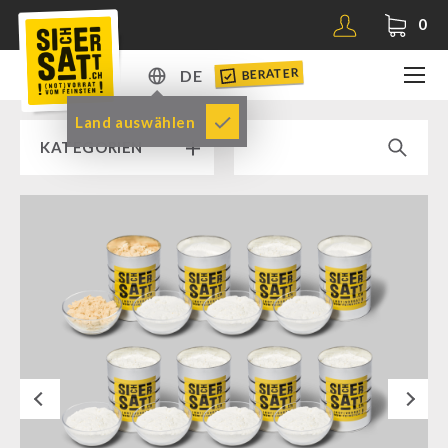
0
BERATER
DE
DE
Land auswählen
KATEGORIEN
EN
RAMPENVERKAUF % % %
SICHERSATT PREMIUM NOTVORRAT
Notvorrat-Pakete
Fertiggerichte
Komplettlösungen
Next
NR-72
Ergänzungs-Pakete