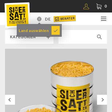
0
BERATER
DE
DE
Land auswählen
KATEGORIEN
EN
RAMPENVERKAUF % % %
SICHERSATT PREMIUM NOTVORRAT
Notvorrat-Pakete
Fertiggerichte
Komplettlösungen
Next
NR-72
Ergänzungs-Pakete