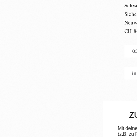
Schw
Siche
Neuwi
CH-8
0
i
Z
Mit dein
(z.B. zu