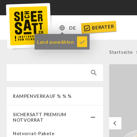
BERATER
DE
DE
Land auswählen
EN
Startseite
RAMPENVERKAUF % % %
SICHERSATT PREMIUM
NOTVORRAT
Previous
Notvorrat-Pakete