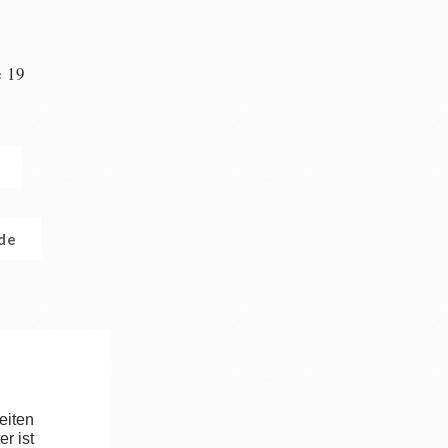
e 19
n
.de
eiten
r ist