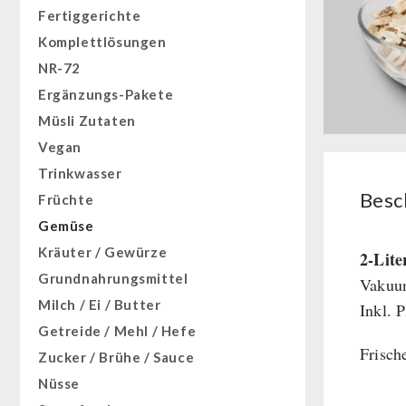
Fertiggerichte
Komplettlösungen
NR-72
Ergänzungs-Pakete
Müsli Zutaten
Vegan
Trinkwasser
Besc
Früchte
Gemüse
Kräuter / Gewürze
2-Lit
Grundnahrungsmittel
Vakuum
Milch / Ei / Butter
Inkl. 
Getreide / Mehl / Hefe
Frisch
Zucker / Brühe / Sauce
Nüsse