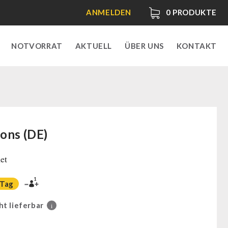
ANMELDEN
0
PRODUKTE
NOTVORRAT
AKTUELL
ÜBER UNS
KONTAKT
ons (DE)
et
1
 Tag
ht lieferbar
i