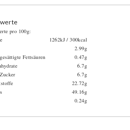
werte
rte pro 100g:
ie
1262kJ / 300kcal
2.99g
gesättigte Fettsäuren
0.47g
nhydrate
6.7g
 Zucker
6.7g
tstoffe
22.72g
s
49.16g
0.24g