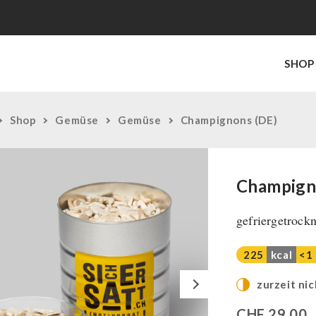
SHOP
Shop
Gemüse
Gemüse
Champignons (DE)
Champign
gefriergetrockn
225
kcal
<1
Next
zurzeit nic
CHF
29,00