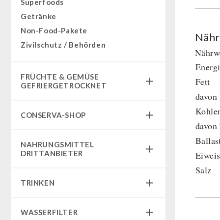
Superfoods
Getränke
Non-Food-Pakete
Nähr
Zivilschutz / Behörden
Nährwe
Energ
FRÜCHTE & GEMÜSE
Fett
GEFRIERGETROCKNET
davon 
Früchtesnacks
Kohle
CONSERVA-SHOP
Früchtesnacks Karton
davon
leckker Bio Früchte
Instant Frühstück
Ballas
NAHRUNGSMITTEL
SicherSatt Früchte
Instant Gerichte
DRITTANBIETER
Eiweis
SicherSatt Gemüse
Instant Dessert
Salz
Notrationen
CONVAR-7 Tasting Boxes
TRINKEN
Chili con Carne - Schweizer Armee
CONVAR-7 Solid Meals
Fleisch / Käse / Brot
SicherSatt-Trinkwasser
Tiernahrung
WASSERFILTER
Innova Pakete
Wasser-Kaffee-Energiedrinks