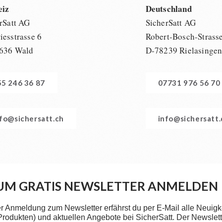
eiz
Deutschland
rSatt AG
SicherSatt AG
esstrasse 6
Robert-Bosch-Strass
636 Wald
D-78239 Rielasinge
55 246 36 87
07731 976 56 70
nfo@sichersatt.ch
info@sichersatt
UM GRATIS NEWSLETTER ANMELDEN
er Anmeldung zum Newsletter erfährst du per E-Mail alle Neuigk
 Produkten) und aktuellen Angebote bei SicherSatt. Der Newslette