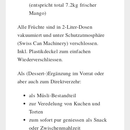
(entspricht total 7.2kg frischer
HERGETOS Olivenöl
Erste Hilfe
Getreidemühlen / Kornquetsche
PETROMAX-SHOP
Mango)
Grosspackungen Wasch- und Reinigungsmittel
(Not)kocher Gas&Multifuel
Notkocher 71
Feuerhand
Alle Früchte sind in 2-Liter-Dosen
SONSTIGES
Licht
HK500 & Zubehör
vakuumiert und unter Schutzatmosphäre
Solargeräte
Reinigung & Pflege von Gusseisen
Bücher / Geschenkgutscheine
(Swiss Can Machinery) verschlossen.
BEHÖRDEN / GRUPPENVERSORGUNG
Kurbelgeräte / Radio / Funk
Bücher
kingnature-Vitalstoffe
Inkl. Plastikdeckel zum einfachen
Atemschutz / ABC Schutzanzug
Wiederverschliessen.
Notrationen
Gamma-Scout Geigerzähler
Trinkwasser
Als (Dessert-)Ergänzung im Vorrat oder
Armee-Material / Sicherheit
Frühstück
aber auch zum Direktverzehr:
Suppen
Hauptmahlzeiten
als Müsli-Bestandteil
Dessert
zur Veredelung von Kuchen und
Ergänzungs-Pakete
Torten
Schutzraum-Ausrüstung
zum sofort pur geniessen als Snack
oder Zwischenmahlzeit