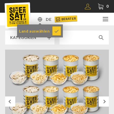
0
BERATER
DE
DE
Land auswählen
KATEGORIEN
EN
RAMPENVERKAUF % % %
SICHERSATT PREMIUM NOTVORRAT
Notvorrat-Pakete
Fertiggerichte
Komplettlösungen
Next
NR-72
Ergänzungs-Pakete