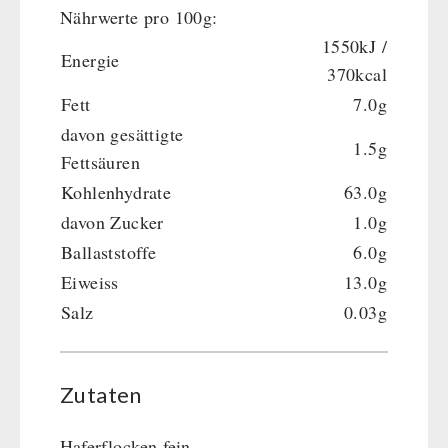
Nährwerte pro 100g:
1550kJ /
Energie
370kcal
Fett
7.0g
davon gesättigte
1.5g
Fettsäuren
Kohlenhydrate
63.0g
davon Zucker
1.0g
Ballaststoffe
6.0g
Eiweiss
13.0g
Salz
0.03g
Zutaten
Haferflocken fein