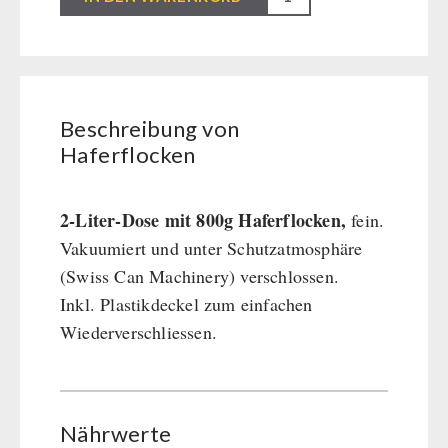
BEHÖRDEN / GRUPPENVERSORGUNG
Menge
Kurbelgeräte / Radio / Funk
Bücher
kingnature-Vitalstoffe
Atemschutz / ABC Schutzanzug
Notrationen
Gamma-Scout Geigerzähler
Trinkwasser
Armee-Material / Sicherheit
Frühstück
Beschreibung von
Suppen
Haferflocken
Hauptmahlzeiten
Dessert
2-Liter-Dose mit 800g Haferflocken,
fein.
Ergänzungs-Pakete
Vakuumiert und unter Schutzatmosphäre
Schutzraum-Ausrüstung
(Swiss Can Machinery) verschlossen.
Inkl. Plastikdeckel zum einfachen
Wiederverschliessen.
Nährwerte