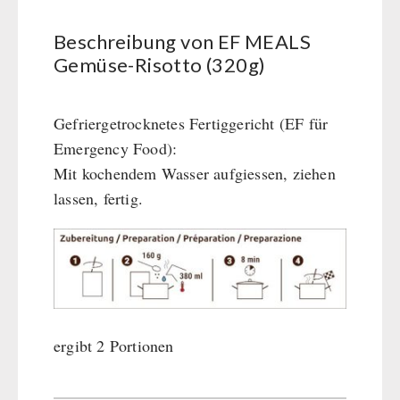
BEHÖRDEN / GRUPPENVERSORGUNG
Kurbelgeräte / Radio / Funk
Bücher
kingnature-Vitalstoffe
Beschreibung von EF MEALS
Atemschutz / ABC Schutzanzug
Notrationen
Gemüse-Risotto (320g)
Gamma-Scout Geigerzähler
Trinkwasser
Armee-Material / Sicherheit
Frühstück
Gefriergetrocknetes Fertiggericht (EF für
Suppen
Emergency Food):
Hauptmahlzeiten
Mit kochendem Wasser aufgiessen, ziehen
Dessert
lassen, fertig.
Ergänzungs-Pakete
Schutzraum-Ausrüstung
ergibt 2 Portionen