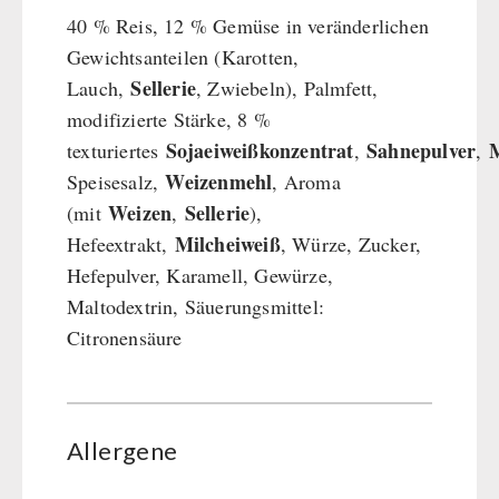
40 % Reis, 12 % Gemüse in veränderlichen
Gewichtsanteilen (Karotten,
Sellerie
Lauch,
, Zwiebeln), Palmfett,
modifizierte Stärke, 8 %
Sojaeiweißkonzentrat
Sahnepulver
M
texturiertes
,
,
Weizenmehl
Speisesalz,
, Aroma
Weizen
Sellerie
(mit
,
),
Milcheiweiß
Hefeextrakt,
, Würze, Zucker,
Hefepulver, Karamell, Gewürze,
Maltodextrin, Säuerungsmittel:
Citronensäure
Allergene