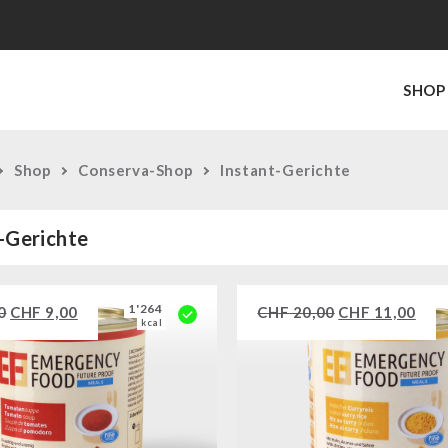
SHOP
Shop
Conserva-Shop
Instant-Gerichte
-Gerichte
1'264
0
CHF
9,00
CHF
20,00
CHF
11,00
kcal