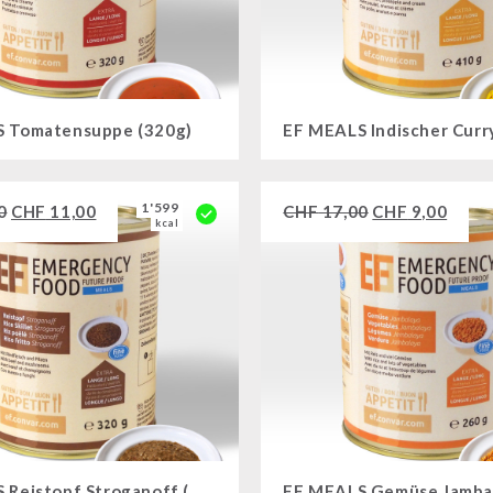
 Tomatensuppe (320g)
1'599
0
CHF
11,00
CHF
17,00
CHF
9,00
kcal
EF MEALS Reistopf Stroganoff (410g)