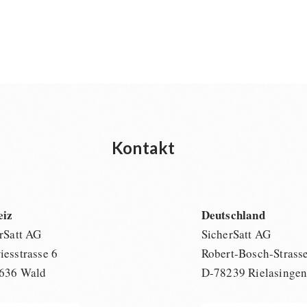
Kontakt
eiz
Deutschland
rSatt AG
SicherSatt AG
esstrasse 6
Robert-Bosch-Strass
636 Wald
D-78239 Rielasinge