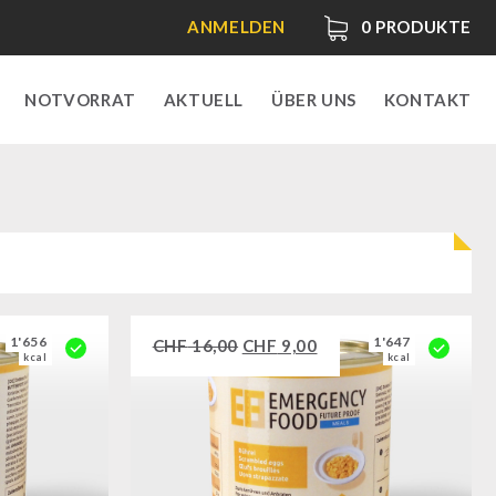
ANMELDEN
0
PRODUKTE
NOTVORRAT
AKTUELL
ÜBER UNS
KONTAKT
1'656
1'647
CHF
16,00
CHF
9,00
kcal
kcal