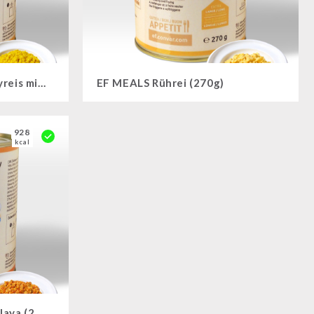
EF MEALS Indischer Curryreis mit Huhn und Ananas (410g)
EF MEALS Rührei (270g)
928
kcal
EF MEALS Gemüse Jambalaya (260g)