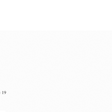
e 19
n