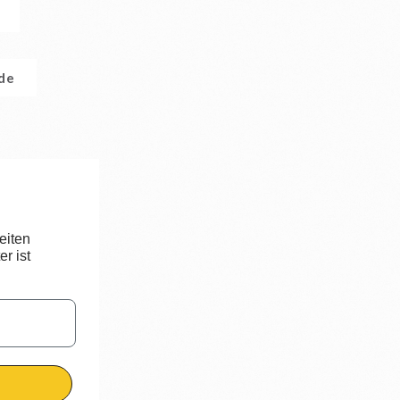
.de
eiten
r ist