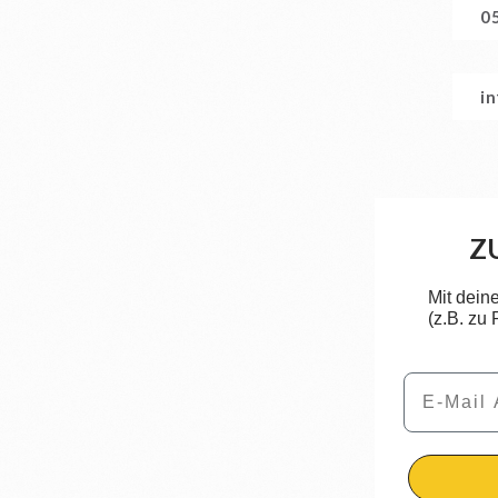
0
i
Z
Mit dein
(z.B. zu
Email