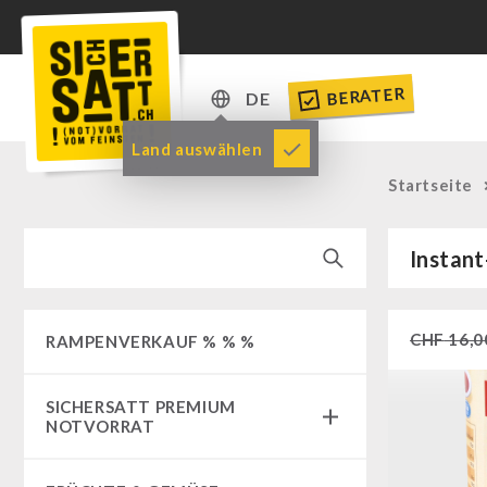
BERATER
DE
DE
Land auswählen
EN
Startseite
Instant
CHF
16,0
RAMPENVERKAUF % % %
SICHERSATT PREMIUM
NOTVORRAT
Notvorrat-Pakete