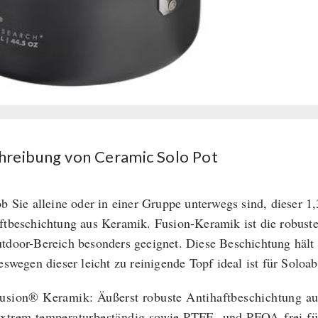
Pot
Menge
hreibung von Ceramic Solo Pot
ob Sie alleine oder in einer Gruppe unterwegs sind, dieser 1,
ftbeschichtung aus Keramik. Fusion-Keramik ist die robust
tdoor-Bereich besonders geeignet. Diese Beschichtung hält
weswegen dieser leicht zu reinigende Topf ideal ist für Soloab
usion® Keramik: Äußerst robuste Antihaftbeschichtung au
xtrem temperaturbeständig sowie PTFE- und PFOA-frei für