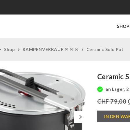
SHOP
Shop
RAMPENVERKAUF % % %
Ceramic Solo Pot
Ceramic S
an Lager, 2
CHF
79,00
Ceramic
Next
IN DEN WA
Solo