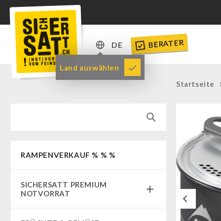
BERATER
DE
DE
Land auswählen
EN
Startseite
RAMPENVERKAUF % % %
SICHERSATT PREMIUM
NOTVORRAT
Previous
Notvorrat-Pakete