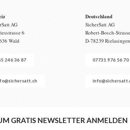
eiz
Deutschland
rSatt AG
SicherSatt AG
esstrasse 6
Robert-Bosch-Strass
636 Wald
D-78239 Rielasinge
55 246 36 87
07731 976 56 70
nfo@sichersatt.ch
info@sichersatt
UM GRATIS NEWSLETTER ANMELDEN