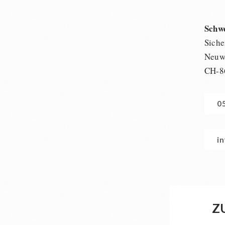
Schw
Siche
Neuwi
CH-8
0
i
Z