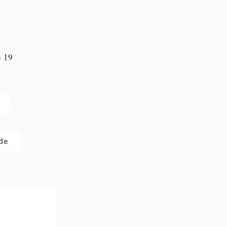
e 19
n
.de