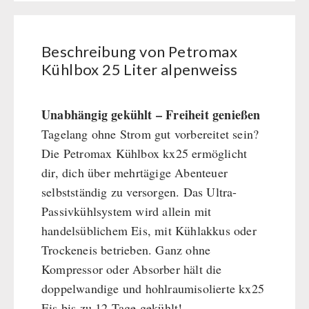
Kurbelgeräte / Radio / Funk
Bücher
Atemschutz / ABC Schutzanzug
Beschreibung von Petromax
Gamma-Scout Geigerzähler
SONSTIGES
Kühlbox 25 Liter alpenweiss
Armee-Material / Sicherheit
Bücher / Geschenkgutscheine
BEHÖRDEN / GRUPPENVERSORGUNG
kingnature-Vitalstoffe
Unabhängig gekühlt – Freiheit genießen
Notrationen
Tagelang ohne Strom gut vorbereitet sein?
Trinkwasser
Die Petromax Kühlbox kx25 ermöglicht
Frühstück
dir, dich über mehrtägige Abenteuer
Suppen
selbstständig zu versorgen. Das Ultra-
Hauptmahlzeiten
Passivkühlsystem wird allein mit
Dessert
handelsüblichem Eis, mit Kühlakkus oder
Trockeneis betrieben. Ganz ohne
Ergänzungs-Pakete
Kompressor oder Absorber hält die
Schutzraum-Ausrüstung
doppelwandige und hohlraumisolierte kx25
Eis bis zu 12 Tage gekühlt!