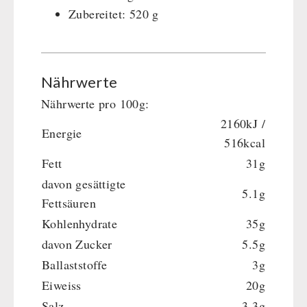
Zubereitet: 520 g
Dessert
Ergänzungs-Pakete
Schutzraum-Ausrüstung
Nährwerte
Nährwerte pro 100g:
2160kJ /
Energie
516kcal
Fett
31g
davon gesättigte
5.1g
Fettsäuren
Kohlenhydrate
35g
davon Zucker
5.5g
Ballaststoffe
3g
Eiweiss
20g
Salz
3.3g