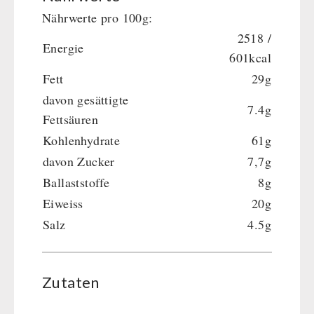
Nährwerte pro 100g:
Dessert
2518 /
Ergänzungs-Pakete
Energie
601kcal
Schutzraum-Ausrüstung
Fett
29g
davon gesättigte
7.4g
Fettsäuren
Kohlenhydrate
61g
davon Zucker
7,7g
Ballaststoffe
8g
Eiweiss
20g
Salz
4.5g
Zutaten