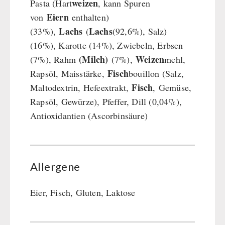
weizen
Pasta (Hart
, kann Spuren
Eiern
von
enthalten)
Lachs
Lachs
(33%),
(
(92,6%), Salz)
(16%), Karotte (14%), Zwiebeln, Erbsen
(Milch)
Weizen
(7%), Rahm
(7%),
mehl,
Fisch
Rapsöl, Maisstärke,
bouillon (Salz,
Fisch
Maltodextrin, Hefeextrakt,
, Gemüse,
Rapsöl, Gewürze), Pfeffer, Dill (0,04%),
Antioxidantien (Ascorbinsäure)
Allergene
Eier, Fisch, Gluten, Laktose