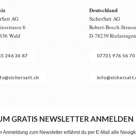
eiz
Deutschland
rSatt AG
SicherSatt AG
esstrasse 6
Robert-Bosch-Strass
636 Wald
D-78239 Rielasinge
55 246 36 87
07731 976 56 70
nfo@sichersatt.ch
info@sichersatt
UM GRATIS NEWSLETTER ANMELDEN
er Anmeldung zum Newsletter erfährst du per E-Mail alle Neuigk