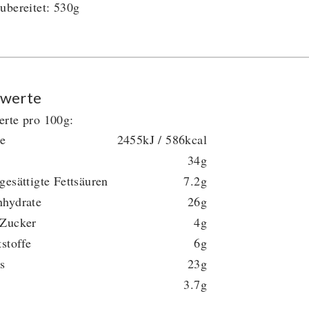
ubereitet: 530g
werte
rte pro 100g:
ie
2455kJ / 586kcal
34g
gesättigte Fettsäuren
7.2g
nhydrate
26g
 Zucker
4g
tstoffe
6g
s
23g
3.7g