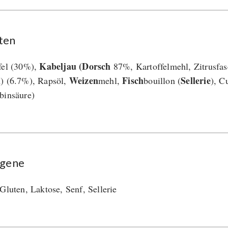
ten
Kabeljau (Dorsch
fel (30%),
87%, Kartoffelmehl, Zitrusfas
h
Weizen
Fisch
Sellerie
) (6.7%), Rapsöl,
mehl,
bouillon (
), C
binsäure)
rgene
 Gluten, Laktose, Senf, Sellerie