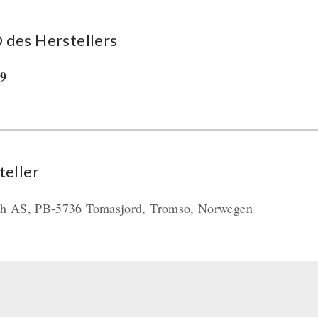
des Her­stel­lers
29
teller
ch AS, PB-5736 Tomasjord, Tromso, Norwegen