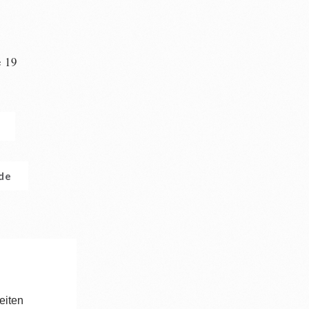
e 19
n
.de
eiten