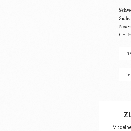
Schw
Siche
Neuwi
CH-8
0
i
Z
Mit dein