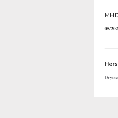
MHD 
05/20
Hers
Dryte