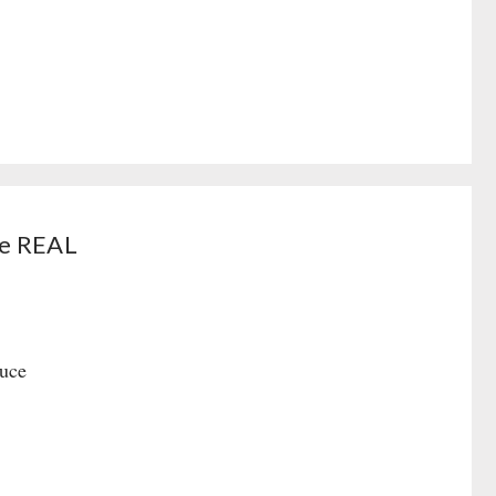
ce REAL
auce