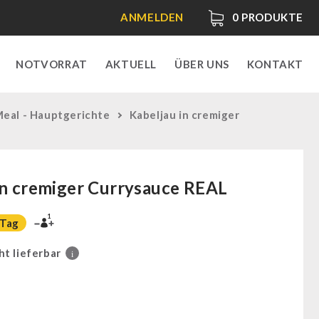
ANMELDEN
0
PRODUKTE
NOTVORRAT
AKTUELL
ÜBER UNS
KONTAKT
Meal - Hauptgerichte
Kabeljau in cremiger
in cremiger Currysauce REAL
1
 Tag
ht lieferbar
i