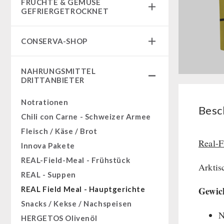
FRÜCHTE & GEMÜSE
Fertiggerichte
GEFRIERGETROCKNET
Komplettlösungen
Früchtesnacks
NR-72
CONSERVA-SHOP
Früchtesnacks Karton
Ergänzungs-Pakete
leckker Bio Früchte
Instant Frühstück
Müsli Zutaten
NAHRUNGSMITTEL
SicherSatt Früchte
Instant Gerichte
DRITTANBIETER
Vegan
SicherSatt Gemüse
Instant Dessert
Trinkwasser
Notrationen
CONVAR-7 Tasting Boxes
Besc
Früchte
Chili con Carne - Schweizer Armee
CONVAR-7 Solid Meals
Gemüse
Fleisch / Käse / Brot
Tiernahrung
Kräuter / Gewürze
Real-F
Innova Pakete
CONVAR-7 NextGen
Grundnahrungsmittel
REAL-Field-Meal - Frühstück
EF Emergency Food
Arktis
Milch / Ei / Butter
REAL - Suppen
Dosenbistro
Getreide / Mehl / Hefe
REAL Field Meal - Hauptgerichte
Gewic
Pakete
Zucker / Brühe / Sauce
Snacks / Kekse / Nachspeisen
Nüsse
N
HERGETOS Olivenöl