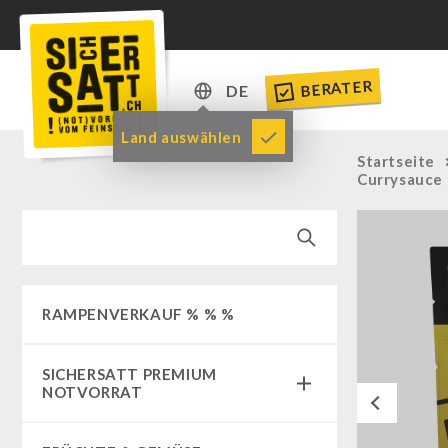
BERATER
DE
DE
Land auswählen
Startseite
EN
Currysauce
RAMPENVERKAUF % % %
SICHERSATT PREMIUM
NOTVORRAT
Previous
Notvorrat-Pakete