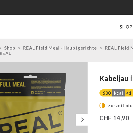
SHOP
Shop
REAL Field Meal - Hauptgerichte
REAL Field 
 REAL
Kabeljau 
600
kcal
<1
zurzeit nic
Next
CHF
14,90