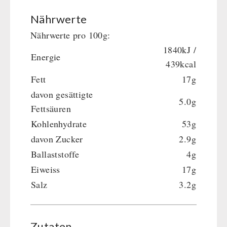
Dessert
Nährwerte
Ergänzungs-Pakete
Nährwerte pro 100g:
Schutzraum-Ausrüstung
1840kJ /
Energie
439kcal
Fett
17g
davon gesättigte
5.0g
Fettsäuren
Kohlenhydrate
53g
davon Zucker
2.9g
Ballaststoffe
4g
Eiweiss
17g
Salz
3.2g
Zutaten