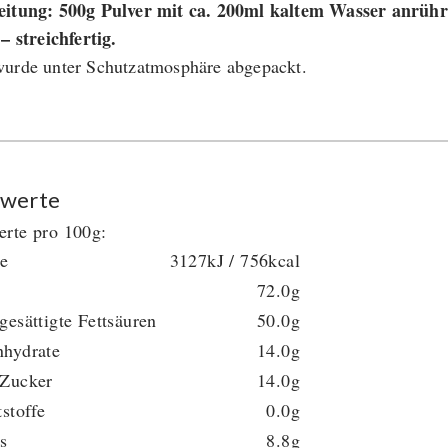
eitung: 500g Pulver mit ca. 200ml kaltem Wasser anrüh
 – streichfertig.
urde unter Schutzatmosphäre abgepackt.
werte
rte pro 100g:
ie
3127kJ / 756kcal
72.0g
gesättigte Fettsäuren
50.0g
nhydrate
14.0g
 Zucker
14.0g
tstoffe
0.0g
s
8.8g