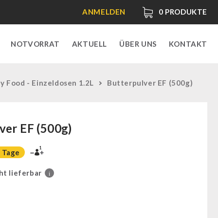
ANMELDEN
0
PRODUKTE
NOTVORRAT
AKTUELL
ÜBER UNS
KONTAKT
 Food - Einzeldosen 1.2L
Butterpulver EF (500g)
ver EF (500g)
1
 Tage
ht lieferbar
i