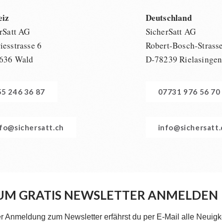
eiz
Deutschland
rSatt AG
SicherSatt AG
esstrasse 6
Robert-Bosch-Strass
636 Wald
D-78239 Rielasinge
55 246 36 87
07731 976 56 70
nfo@sichersatt.ch
info@sichersatt
UM GRATIS NEWSLETTER ANMELDEN
er Anmeldung zum Newsletter erfährst du per E-Mail alle Neuigk