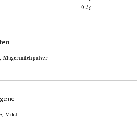
0.3g
ten
r, Magermilchpulver
rgene
e, Milch