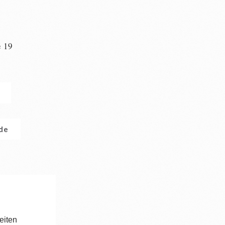
e 19
n
.de
eiten