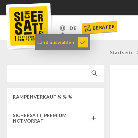
BERATER
DE
DE
Land auswählen
EN
Startseite
RAMPENVERKAUF % % %
SICHERSATT PREMIUM
NOTVORRAT
Notvorrat-Pakete