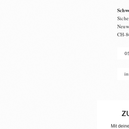
Schw
Siche
Neuwi
CH-8
0
i
Z
Mit dein