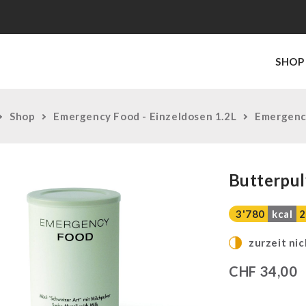
SHOP
Shop
Emergency Food - Einzeldosen 1.2L
Emergency
Butterpul
3'780
kcal
2
zurzeit nic
CHF
34,00