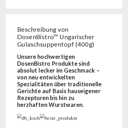
BEHÖRDEN / GRUPPENVERSORGUNG
Kurbelgeräte / Radio / Funk
Bücher
kingnature-Vitalstoffe
Atemschutz / ABC Schutzanzug
Notrationen
Gamma-Scout Geigerzähler
Trinkwasser
Beschreibung von
Armee-Material / Sicherheit
Frühstück
DosenBistro™ Ungarischer
Suppen
Gulaschsuppentopf (400g)
Hauptmahlzeiten
Dessert
Unsere hochwertigen
DosenBistro Produkte sind
Ergänzungs-Pakete
absolut lecker im Geschmack –
Schutzraum-Ausrüstung
von neu entwickelten
Spezialitäten über traditionelle
Gerichte auf Basis hauseigener
Rezepturen bis hin zu
herzhaften Wurstwaren.