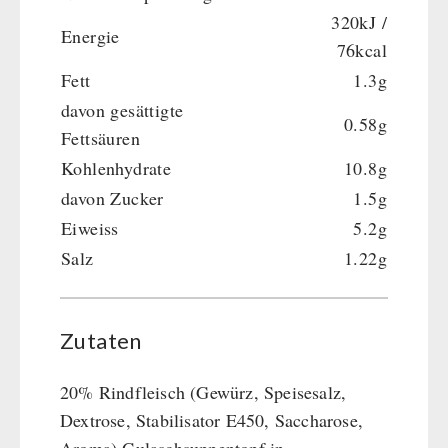
320kJ /
Energie
76kcal
Fett
1.3g
davon gesättigte
0.58g
Fettsäuren
Kohlenhydrate
10.8g
davon Zucker
1.5g
Eiweiss
5.2g
Salz
1.22g
Zutaten
20% Rindfleisch (Gewürz, Speisesalz,
Dextrose, Stabilisator E450, Saccharose,