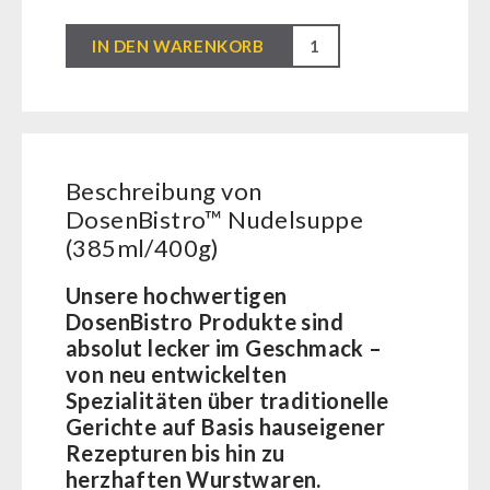
BEHÖRDEN / GRUPPENVERSORGUNG
Kurbelgeräte / Radio / Funk
Bücher
kingnature-Vitalstoffe
DosenBistro™
IN DEN WARENKORB
Atemschutz / ABC Schutzanzug
Notrationen
Nudelsuppe
Gamma-Scout Geigerzähler
Trinkwasser
(385ml/400g)
Armee-Material / Sicherheit
Frühstück
Menge
Suppen
Hauptmahlzeiten
Beschreibung von
Dessert
DosenBistro™ Nudelsuppe
(385ml/400g)
Ergänzungs-Pakete
Schutzraum-Ausrüstung
Unsere hochwertigen
DosenBistro Produkte sind
absolut lecker im Geschmack –
von neu entwickelten
Spezialitäten über traditionelle
Gerichte auf Basis hauseigener
Rezepturen bis hin zu
herzhaften Wurstwaren.