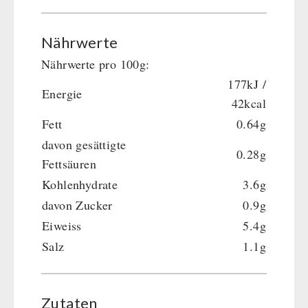
Nährwerte
Nährwerte pro 100g:
177kJ /
Energie
42kcal
Fett
0.64g
davon gesättigte
0.28g
Fettsäuren
Kohlenhydrate
3.6g
davon Zucker
0.9g
Eiweiss
5.4g
Salz
1.1g
Zutaten