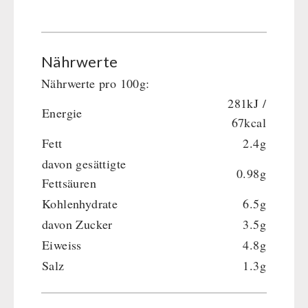
Nährwerte
Nährwerte pro 100g:
281kJ /
Energie
67kcal
Fett
2.4g
davon gesättigte
0.98g
Fettsäuren
Kohlenhydrate
6.5g
davon Zucker
3.5g
Eiweiss
4.8g
Salz
1.3g