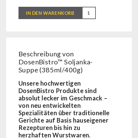
BEHÖRDEN / GRUPPENVERSORGUNG
Kurbelgeräte / Radio / Funk
Bücher
kingnature-Vitalstoffe
DosenBistro™
IN DEN WARENKORB
Atemschutz / ABC Schutzanzug
Notrationen
Soljanka-
Gamma-Scout Geigerzähler
Trinkwasser
Suppe
Armee-Material / Sicherheit
Frühstück
(385ml/400g)
Suppen
Menge
Hauptmahlzeiten
Beschreibung von
Dessert
DosenBistro™ Soljanka-
Suppe (385ml/400g)
Ergänzungs-Pakete
Schutzraum-Ausrüstung
Unsere hochwertigen
DosenBistro Produkte sind
absolut lecker im Geschmack –
von neu entwickelten
Spezialitäten über traditionelle
Gerichte auf Basis hauseigener
Rezepturen bis hin zu
herzhaften Wurstwaren.