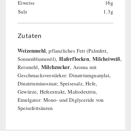
Eiweiss
16g
Salz
1.3g
Zutaten
Weizenmehl
, pflanzliches Fett (Palmfett,
Haferflocken
Milcheiweiß
Sonnenblumenöl),
,
,
Milchzucker
Reismehl,
, Aroma mit
Geschmacksverstärker: Dinatriumguanylat,
Dinatriuminosinat; Speisesalz, Hefe,
Gewürze, Hefeextrakt, Maltodextrin,
Emulgator: Mono- und Diglyceride von
Speisefettsäuren