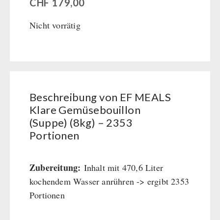
CHF
179,00
BEHÖRDEN / GRUPPENVERSORGUNG
Kurbelgeräte / Radio / Funk
Bücher
kingnature-Vitalstoffe
Atemschutz / ABC Schutzanzug
Nicht vorrätig
Notrationen
Gamma-Scout Geigerzähler
Trinkwasser
Armee-Material / Sicherheit
Frühstück
Suppen
Hauptmahlzeiten
Beschreibung von EF MEALS
Dessert
Klare Gemüsebouillon
Ergänzungs-Pakete
(Suppe) (8kg) – 2353
Schutzraum-Ausrüstung
Portionen
Zubereitung:
Inhalt mit 470,6 Liter
kochendem Wasser anrühren -> ergibt 2353
Portionen