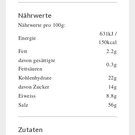
Nährwerte
Nährwerte pro 100g:
631kJ /
Energie
150kcal
Fett
2.2g
davon gesättigte
0.3g
Fettsäuren
Kohlenhydrate
22g
davon Zucker
14g
Eiweiss
8.8g
Salz
56g
Zutaten