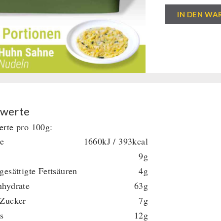
EF
IN DEN WA
MEALS
Huhn
Sahne
Nudeln
(3,75kg)
(ESL)
25
werte
Portionen
rte pro 100g:
Menge
ie
1660kJ / 393kcal
9g
gesättigte Fettsäuren
4g
nhydrate
63g
 Zucker
7g
s
12g