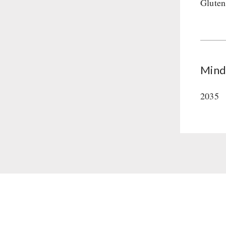
Gluten
Mind
2035