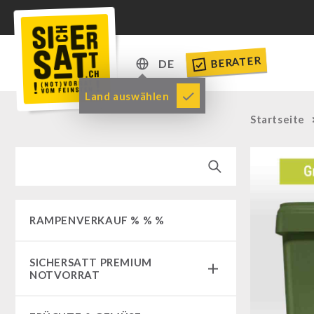
BERATER
DE
DE
Land auswählen
EN
Startseite
RAMPENVERKAUF % % %
SICHERSATT PREMIUM
NOTVORRAT
Notvorrat-Pakete