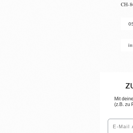
CH-8
0
i
Z
Mit dein
(z.B. zu
Email