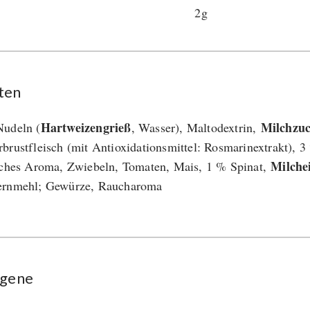
2g
ten
Hartweizengrieß
Milchzu
udeln (
, Wasser), Maltodextrin,
brustfleisch (mit Antioxidationsmittel: Rosmarinextrakt), 
Milche
iches Aroma, Zwiebeln, Tomaten, Mais, 1 % Spinat,
ernmehl; Gewürze, Raucharoma
rgene