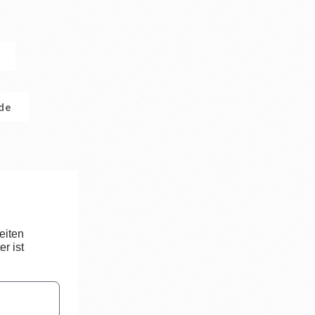
n
.de
eiten
r ist