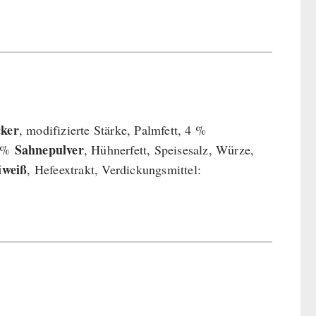
cker
, modifizierte Stärke, Palmfett, 4 %
Sahnepulver
3 %
, Hühnerfett, Speisesalz, Würze,
iweiß
, Hefeextrakt, Verdickungsmittel: