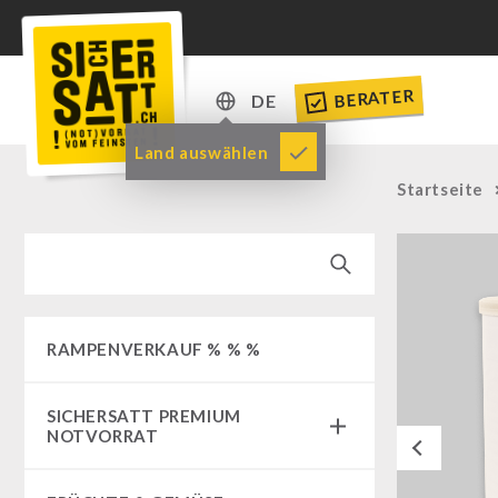
BERATER
DE
DE
Land auswählen
EN
Startseite
RAMPENVERKAUF % % %
SICHERSATT PREMIUM
NOTVORRAT
Previous
Notvorrat-Pakete