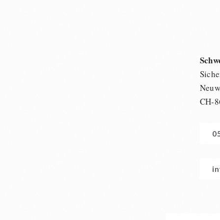
Schw
Siche
Neuwi
CH-8
0
i