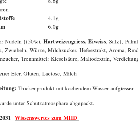
igte
8.6g
uren
tstoffe
4.1g
um
6.0g
Hartweizengriess, Eiweiss
n: Nudeln {(50%),
, Salz}, Palm
a, Zwiebeln, Würze, Milchzucker, Hefeextrakt, Aroma, Rind
nzucker, Trennmittel: Kieselsäure, Maltodextrin, Verdick
gene:
Eier, Gluten, Lactose, Milch
eitung:
Trockenprodukt mit kochendem Wasser aufgiessen – 
urde unter Schutzatmosphäre abgepackt.
2031
Wissenswertes zum MHD