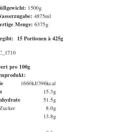
üllgewicht:
1500g
asserzugabe:
4875ml
ertige Menge:
6375g
rgibt: 15 Portionen à 425g
ert pro 100g
enprodukt:
ie
1660kJ/396kcal
s
15.3g
nhydrate
51.5g
 Zucker
8.0g
13.8g