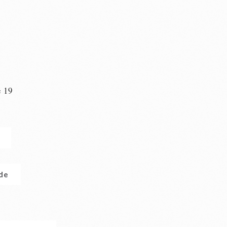
e 19
n
.de