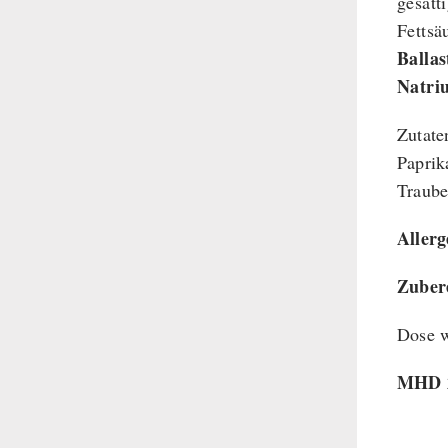
gesätt
Fettsä
Ballas
Natri
Zutate
Paprik
Traube
Aller
Zuber
Dose w
MHD 