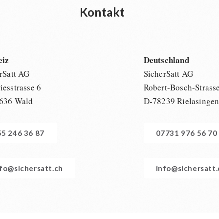
Kontakt
eiz
Deutschland
rSatt AG
SicherSatt AG
esstrasse 6
Robert-Bosch-Strass
636 Wald
D-78239 Rielasinge
55 246 36 87
07731 976 56 70
nfo@sichersatt.ch
info@sichersatt