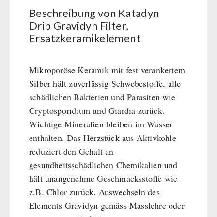
Erste Hilfe
Getreidemühlen / Kornquetsche
PETROMAX-SHOP
Beschreibung von Katadyn
Grosspackungen Wasch- und Reinigungsmittel
(Not)kocher Gas&Multifuel
Drip Gravidyn Filter,
Notkocher 71
Feuerhand
Ersatzkeramikelement
SONSTIGES
Licht
HK500 & Zubehör
Solargeräte
Reinigung & Pflege von Gusseisen
Bücher / Geschenkgutscheine
Mikroporöse Keramik mit fest verankertem
BEHÖRDEN / GRUPPENVERSORGUNG
Kurbelgeräte / Radio / Funk
Bücher
kingnature-Vitalstoffe
Silber hält zuverlässig Schwebestoffe, alle
Atemschutz / ABC Schutzanzug
Notrationen
schädlichen Bakterien und Parasiten wie
Gamma-Scout Geigerzähler
Trinkwasser
Cryptosporidium und Giardia zurück.
Armee-Material / Sicherheit
Frühstück
Wichtige Mineralien bleiben im Wasser
Suppen
enthalten. Das Herzstück aus Aktivkohle
Hauptmahlzeiten
reduziert den Gehalt an
Dessert
gesundheitsschädlichen Chemikalien und
Ergänzungs-Pakete
hält unangenehme Geschmacksstoffe wie
Schutzraum-Ausrüstung
z.B. Chlor zurück. Auswechseln des
Elements Gravidyn gemäss Masslehre oder