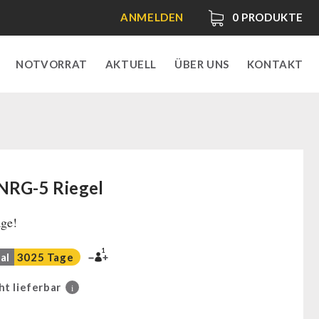
ANMELDEN
0
PRODUKTE
NOTVORRAT
AKTUELL
ÜBER UNS
KONTAKT
 NRG-5 Riegel
age!
1
al
3025 Tage
ht lieferbar
i