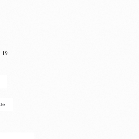
e 19
n
.de