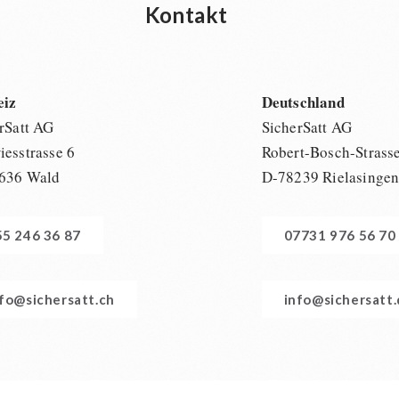
Kontakt
eiz
Deutschland
rSatt AG
SicherSatt AG
esstrasse 6
Robert-Bosch-Strass
636 Wald
D-78239 Rielasinge
55 246 36 87
07731 976 56 70
nfo@sichersatt.ch
info@sichersatt