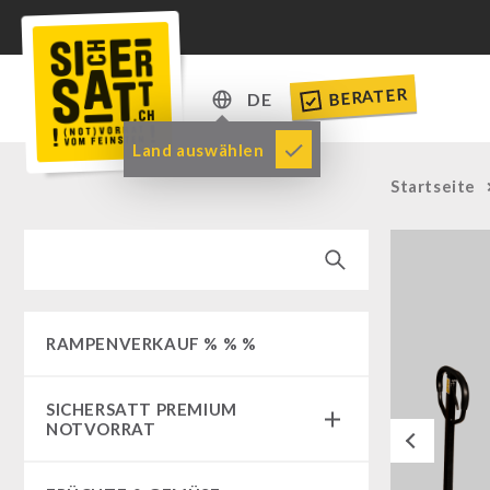
BERATER
DE
DE
Land auswählen
EN
Startseite
RAMPENVERKAUF % % %
SICHERSATT PREMIUM
NOTVORRAT
Previous
Notvorrat-Pakete