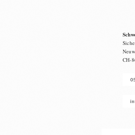
Schw
Siche
Neuwi
CH-8
0
i