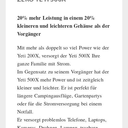
BEHÖRDEN / GRUPPENVERSORGUNG
Kurbelgeräte / Radio / Funk
Bücher
kingnature-Vitalstoffe
Atemschutz / ABC Schutzanzug
Notrationen
20% mehr Leistung in einem 20%
Gamma-Scout Geigerzähler
Trinkwasser
kleineren und leichteren Gehäuse als der
Armee-Material / Sicherheit
Frühstück
Vorgänger
Suppen
Mit mehr als doppelt so viel Power wie der
Hauptmahlzeiten
Yeti 200X, versorgt der Yeti 500X Ihre
Dessert
ganze Familie mit Strom.
Ergänzungs-Pakete
Im Gegensatz zu seinem Vorgänger hat der
Schutzraum-Ausrüstung
Yeti 500X mehr Power und ist zeitgleich
kleiner und leichter. Er ist perfekt für
längere Campingausflüge, Gartenpartys
oder für die Stromversorgung bei einem
Notfall.
Er versorgt problemlos Telefone, Laptops,
Kameras, Drohnen, Lampen, tragbare