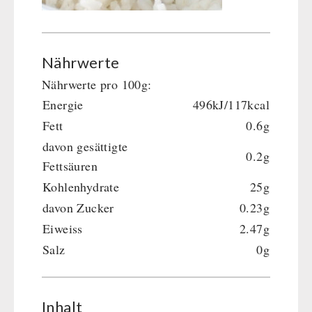
Nährwerte
Nährwerte pro 100g:
Energie
496kJ/117kcal
Fett
0.6g
davon gesättigte
0.2g
Fettsäuren
Kohlenhydrate
25g
davon Zucker
0.23g
Eiweiss
2.47g
Salz
0g
Inhalt