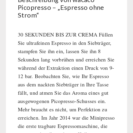
BEHÖRDEN / GRUPPENVERSORGUNG
Kurbelgeräte / Radio / Funk
Bücher
kingnature-Vitalstoffe
Picopresso – „Espresso ohne
Atemschutz / ABC Schutzanzug
Strom“
Notrationen
Gamma-Scout Geigerzähler
Trinkwasser
Armee-Material / Sicherheit
Frühstück
30 SEKUNDEN BIS ZUR CREMA Füllen
Suppen
Sie ultrafeinen Espresso in den Siebträger,
Hauptmahlzeiten
stampfen Sie ihn ein, lassen Sie ihn 8
Dessert
Sekunden lang vorbrühen und erreichen Sie
Ergänzungs-Pakete
während der Extraktion einen Druck von 9-
Schutzraum-Ausrüstung
12 bar. Beobachten Sie, wie Ihr Espresso
aus dem nackten Siebträger in Ihre Tasse
fällt, und atmen Sie das Aroma eines gut
ausgewogenen Picopresso-Schusses ein.
Mehr braucht es nicht, um Perfektion zu
erreichen. Im Jahr 2014 war die Minipresso
die erste tragbare Espressomaschine, die