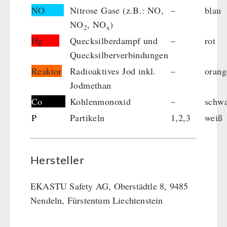
NO
Nitrose Gase (z.B.: NO,
–
blau
NO
, NO
)
2
x
Hg
Quecksilberdampf und
–
rot
Quecksilberverbindungen
Reaktor
Radioaktives Jod inkl.
–
orang
Jodmethan
Co
Kohlenmonoxid
–
schw
P
Partikeln
1,2,3
weiß
Hersteller
EKASTU Safety AG, Oberstädtle 8, 9485
Nendeln, Fürstentum Liechtenstein