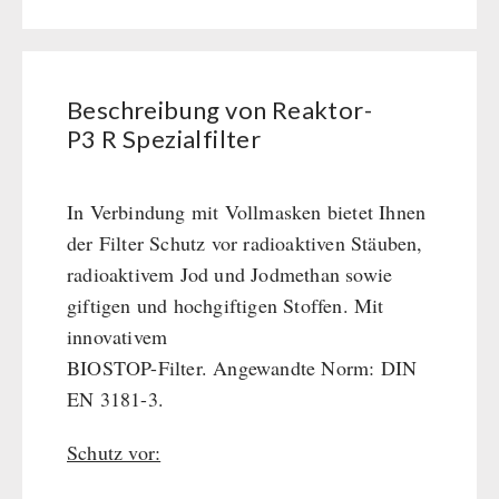
R
Kurbelgeräte / Radio / Funk
Spezialfilter
Atemschutz / ABC Schutzanzug
Menge
Gamma-Scout Geigerzähler
Beschreibung von Reaktor-
Armee-Material / Sicherheit
P3 R Spezialfilter
PETROMAX-SHOP
In Verbindung mit Vollmasken bietet Ihnen
Feuerhand
der Filter Schutz vor radioaktiven Stäuben,
SONSTIGES
HK500 & Zubehör
radioaktivem Jod und Jodmethan sowie
Reinigung & Pflege von Gusseisen
Bücher / Geschenkgutscheine
giftigen und hochgiftigen Stoffen. Mit
BEHÖRDEN / GRUPPENVERSORGUNG
Bücher
innovativem
kingnature-Vitalstoffe
BIOSTOP-Filter. Angewandte Norm: DIN
Notrationen
EN 3181-3.
Trinkwasser
Frühstück
Schutz vor:
Suppen
Hauptmahlzeiten