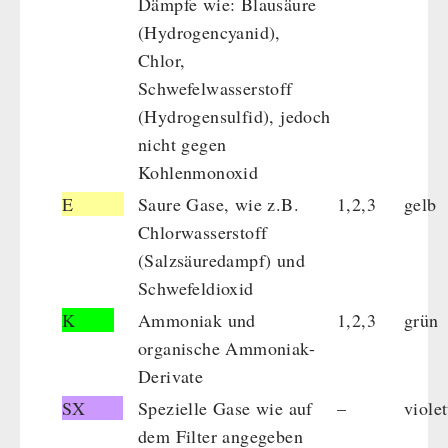
Dämpfe wie: Blausäure
(Hydrogencyanid),
Chlor,
Schwefelwasserstoff
(Hydrogensulfid), jedoch
nicht gegen
Kohlenmonoxid
E
Saure Gase, wie z.B.
1,2,3
gelb
Chlorwasserstoff
(Salzsäuredampf) und
Schwefeldioxid
K
Ammoniak und
1,2,3
grün
organische Ammoniak-
Derivate
SX
Spezielle Gase wie auf
–
violet
dem Filter angegeben