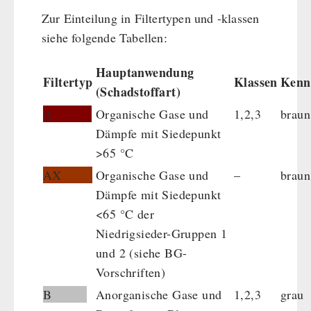
Zur Einteilung in Filtertypen und -klassen
siehe folgende Tabellen:
Hauptanwendung
Filtertyp
Klassen
Kenn
(Schadstoffart)
A
Organische Gase und
1,2,3
braun
Dämpfe mit Siedepunkt
>65 °C
AX
Organische Gase und
–
braun
Dämpfe mit Siedepunkt
<65 °C der
Niedrigsieder-Gruppen 1
und 2 (siehe BG-
Vorschriften)
B
Anorganische Gase und
1,2,3
grau