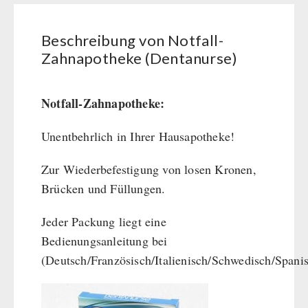
Menge
Kurbelgeräte / Radio / Funk
Atemschutz / ABC Schutzanzug
Beschreibung von Notfall-
Gamma-Scout Geigerzähler
Zahnapotheke (Dentanurse)
Armee-Material / Sicherheit
Notfall-Zahnapotheke:
PETROMAX-SHOP
Unentbehrlich in Ihrer Hausapotheke!
Feuerhand
SONSTIGES
HK500 & Zubehör
Zur Wiederbefestigung von losen Kronen,
Reinigung & Pflege von Gusseisen
Bücher / Geschenkgutscheine
Brücken und Füllungen.
BEHÖRDEN / GRUPPENVERSORGUNG
Bücher
kingnature-Vitalstoffe
Jeder Packung liegt eine
Notrationen
Bedienungsanleitung bei
Trinkwasser
(Deutsch/Französisch/Italienisch/Schwedisch/Spanis
Frühstück
Suppen
Hauptmahlzeiten