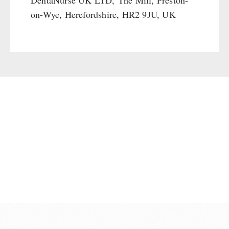
DentaNurse UK LTD,
The Mill, Preston-
on-Wye, Herefordshire, HR2 9JU, UK