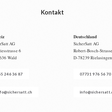
Kontakt
eiz
Deutschland
rSatt AG
SicherSatt AG
esstrasse 6
Robert-Bosch-Strass
636 Wald
D-78239 Rielasinge
55 246 36 87
07731 976 56 70
nfo@sichersatt.ch
info@sichersatt