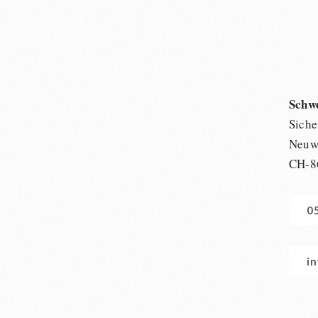
Schw
Siche
Neuwi
CH-8
0
i