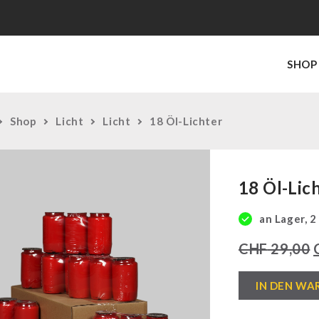
SHOP
Shop
Licht
Licht
18 Öl-Lichter
18 Öl-Lic
an Lager, 2
CHF
29,00
18
IN DEN WA
Öl-