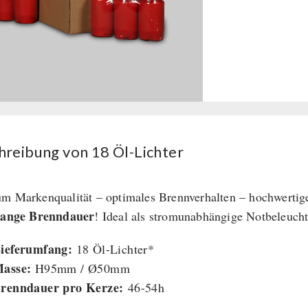
Lichter
Menge
hreibung von 18 Öl-Lichter
m Markenqualität – optimales Brennverhalten – hochwertig
lange Brenndauer
! Ideal als stromunabhängige Notbeleuch
ieferumfang:
18 Öl-Lichter*
asse:
H95mm / Ø50mm
renndauer pro Kerze:
46-54h