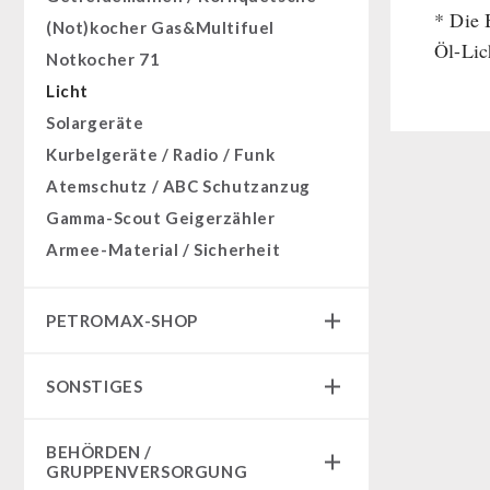
Superfoods
* Die 
Grosspackungen Wasch- und
(Not)kocher Gas&Multifuel
Getränke
Reinigungsmittel
Öl-Lic
Notkocher 71
Non-Food-Pakete
Licht
Zivilschutz / Behörden
Solargeräte
Kurbelgeräte / Radio / Funk
Atemschutz / ABC Schutzanzug
Gamma-Scout Geigerzähler
Armee-Material / Sicherheit
PETROMAX-SHOP
Feuerhand
SONSTIGES
HK500 & Zubehör
Reinigung & Pflege von Gusseisen
Bücher / Geschenkgutscheine
BEHÖRDEN /
Bücher
kingnature-Vitalstoffe
GRUPPENVERSORGUNG