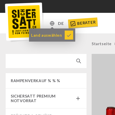
BERATER
DE
DE
Land auswählen
EN
Startseite
RAMPENVERKAUF % % %
SICHERSATT PREMIUM
NOTVORRAT
Notvorrat-Pakete