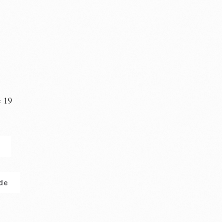
e 19
n
.de