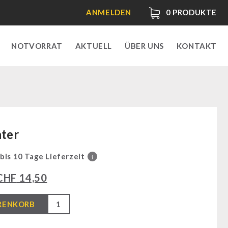
ANMELDEN
0
PRODUKTE
NOTVORRAT
AKTUELL
ÜBER UNS
KONTAKT
hter
 bis 10 Tage Lieferzeit
i
CHF
14,50
RENKORB