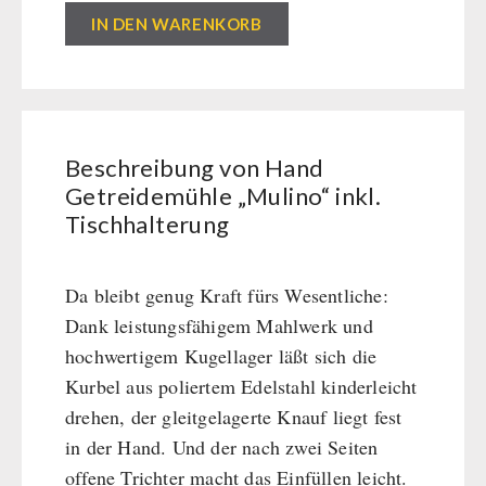
Kurbelgeräte / Radio / Funk
IN DEN WARENKORB
Atemschutz / ABC Schutzanzug
Gamma-Scout Geigerzähler
Armee-Material / Sicherheit
Beschreibung von Hand
PETROMAX-SHOP
Getreidemühle „Mulino“ inkl.
Tischhalterung
Feuerhand
SONSTIGES
HK500 & Zubehör
Reinigung & Pflege von Gusseisen
Da bleibt genug Kraft fürs Wesentliche:
Bücher / Geschenkgutscheine
BEHÖRDEN / GRUPPENVERSORGUNG
Dank leistungsfähigem Mahlwerk und
Bücher
kingnature-Vitalstoffe
hochwertigem Kugellager läßt sich die
Notrationen
Kurbel aus poliertem Edelstahl kinderleicht
Trinkwasser
drehen, der gleitgelagerte Knauf liegt fest
Frühstück
in der Hand. Und der nach zwei Seiten
Suppen
offene Trichter macht das Einfüllen leicht.
Hauptmahlzeiten