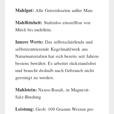
Dessert
Mahlgut:
Alle Getreidearten außer Mais
Ergänzungs-Pakete
Mahlfeinheit:
Stufenlos einstellbar von
Schutzraum-Ausrüstung
Müsli bis mehlfein.
Innere Werte:
Das selbstschärfende und
selbstzentrierende Kegelmahlwerk aus
Naturmaterialien hat sich bereits seit Jahren
bestens bewährt. Es arbeitet rückstandsfrei
und braucht deshalb nach Gebrauch nicht
gereinigt zu werden.
Mahlstein:
Naxos-Basalt, in Magnesit-
Salz-Bindung
Leistung:
Grob: 100 Gramm Weizen pro