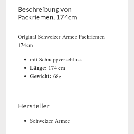
Kurbelgeräte / Radio / Funk
Beschreibung von
Atemschutz / ABC Schutzanzug
Packriemen, 174cm
Gamma-Scout Geigerzähler
Armee-Material / Sicherheit
Original Schweizer Armee Packriemen
174cm
PETROMAX-SHOP
mit Schnappverschluss
Feuerhand
Länge:
174 cm
SONSTIGES
HK500 & Zubehör
Gewicht:
68g
Reinigung & Pflege von Gusseisen
Bücher / Geschenkgutscheine
BEHÖRDEN / GRUPPENVERSORGUNG
Bücher
kingnature-Vitalstoffe
Notrationen
Hersteller
Trinkwasser
Frühstück
Schweizer Armee
Suppen
Hauptmahlzeiten