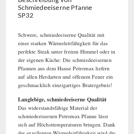
BEHÖRDEN / GRUPPENVERSORGUNG
Kurbelgeräte / Radio / Funk
Bücher
kingnature-Vitalstoffe
Schmiedeeiserne Pfanne
Atemschutz / ABC Schutzanzug
SP32
Notrationen
Gamma-Scout Geigerzähler
Trinkwasser
Armee-Material / Sicherheit
Frühstück
Schwere, schmiedeeiserne Qualität mit
Suppen
einer starken Wärmeleitfähigkeit für das
Hauptmahlzeiten
perfekte Steak unter freiem Himmel oder in
Dessert
der eigenen Küche: Die schmiedeeisernen
Ergänzungs-Pakete
Pfannen aus dem Hause Petromax liefern
Schutzraum-Ausrüstung
auf allen Herdarten und offenem Feuer ein
geschmacklich einzigartiges Bratergebnis!
Langlebige, schmiedeeiserne Qualität
Das widerstandsfähige Material der
schmiedeeisernen Petromax Pfanne lässt
sich auf Höchsttemperaturen bringen. Dank
der exzellenten Wärmeleitfähigkeit wird die