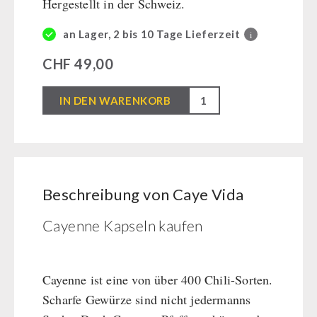
Hergestellt in der Schweiz.
Kurbelgeräte / Radio / Funk
Bücher
kingnature-Vitalstoffe
Atemschutz / ABC Schutzanzug
an Lager, 2 bis 10 Tage Lieferzeit
i
Gamma-Scout Geigerzähler
BEHÖRDEN / GRUPPENVERSORGUNG
CHF
49,00
Armee-Material / Sicherheit
Notrationen
Caye
IN DEN WARENKORB
Trinkwasser
Vida
Frühstück
Menge
Suppen
Hauptmahlzeiten
Beschreibung von Caye Vida
Dessert
Ergänzungs-Pakete
Cayenne Kapseln kaufen
Schutzraum-Ausrüstung
Cayenne ist eine von über 400 Chili-Sorten.
Scharfe Gewürze sind nicht jedermanns