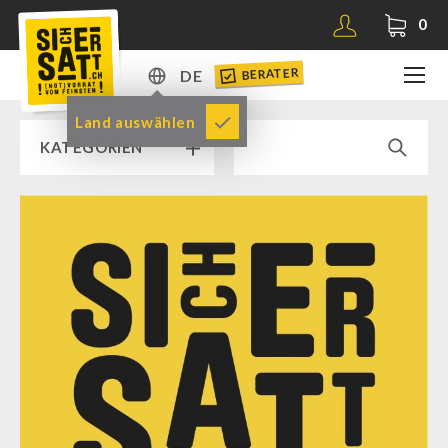
0
BERATER
DE
DE
Land auswählen
KATEGORIEN
EN
RAMPENVERKAUF % % %
SICHERSATT PREMIUM NOTVORRAT
Notvorrat-Pakete
Fertiggerichte
Komplettlösungen
NR-72
Ergänzungs-Pakete